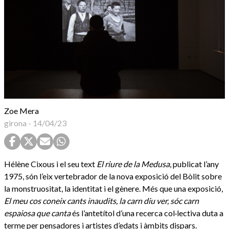
Zoe Mera
girona
-
14/04/23
Hélène Cixous i el seu text
El riure de la Medusa
, publicat l’any
1975, són l’eix vertebrador de la nova exposició del Bòlit sobre
la monstruositat, la identitat i el gènere. Més que una exposició,
El meu cos coneix cants inaudits, la carn diu ver, sóc carn
espaiosa que canta
és l’antetítol d’una recerca col·lectiva duta a
terme per pensadores i artistes d’edats i àmbits dispars.