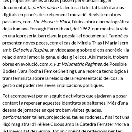
Les propostes de les artistes passen pel videoassaig, el
documental, la
performance
, la lectura i la instal·lació d’arxius
digitals en procés de creixement i mutació. Revisitem obres
passades, com
The House is Black
, l’única obra cinematogràfica
de la iraniana Forough Farrokhzad, del 1962, que mostra la vida
en una leproseria, barrejant la poesia i el documental. També es
presenten noves peces, com el cas de Mireia Trias i Maria Isern
amb
Del peix a l’espina
, un videoassaig sobre el cos anorèxic i la
relació amb l’amor, la gana, el desig i el cos. Així mateix, trobem
obres en evolució, com
x, y, z: Volumetric Regimes
, de Possible
Bodies (Jara Rocha i Femke Snelting), una recerca tecnològica i
transfeminista sobre la relació de la representació del cos, la
gestió del poder i les seves implicacions polítiques.
Tot acompanyat per un seguit d’activitats que ajudaran a posar
context i a repensar aquestes identitats subalternes. Més d’una
desena de jornades en què trobem visites guiades,
performances
, tallers, projeccions, taules rodones... fins i tot una
lliçó magistral d’Hélène Cixous amb la Càtedra Ferrater Mora a
la Universitat de Girona. Tot un conjunt de reflexions per fer