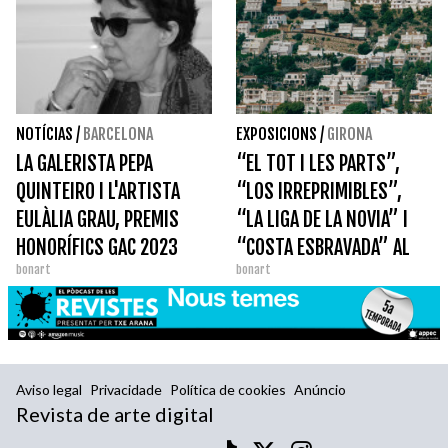
NOTÍCIAS
/
BARCELONA
EXPOSICIONS
/
GIRONA
LA GALERISTA PEPA
“EL TOT I LES PARTS”,
QUINTEIRO I L'ARTISTA
“LOS IRREPRIMIBLES”,
EULÀLIA GRAU, PREMIS
“LA LIGA DE LA NOVIA” I
HONORÍFICS GAC 2023
“COSTA ESBRAVADA” AL
bonart
bonart
CENTRE CULTURAL LA
MERCÈ DE GIRONA
Aviso legal
Privacidade
Política de cookies
Anúncio
Revista de arte digital