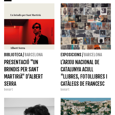
BIBLIOTECA
/
BARCELONA
EXPOSICIONS
/
BARCELONA
PRESENTACIÓ "UN
L’ARXIU NACIONAL DE
BRINDIS PER SANT
CATALUNYA ACULL
MARTIRIÀ" D'ALBERT
"LLIBRES, FOTOLLIBRES I
SERRA
CATÀLEGS DE FRANCESC
bonart
bonart
CATALÀ-ROCA"