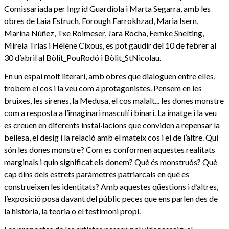
Comissariada per Ingrid Guardiola i Marta Segarra, amb les
obres de Laia Estruch, Forough Farrokhzad, Maria Isern,
Marina Núñez, Txe Roimeser, Jara Rocha, Femke Snelting,
Mireia Trias i Hélène Cixous, es pot gaudir del 10 de febrer al
30 d’abril al Bòlit_PouRodó i Bòlit_StNicolau.
En un espai molt literari, amb obres que dialoguen entre elles,
trobem el cos i la veu com a protagonistes. Pensem en les
bruixes, les sirenes, la Medusa, el cos malalt... les dones monstre
com a resposta a l’imaginari masculí i binari. La imatge i la veu
es creuen en diferents instal·lacions que conviden a repensar la
bellesa, el desig i la relació amb el mateix cos i el de l’altre. Qui
són les dones monstre? Com es conformen aquestes realitats
marginals i quin significat els donem? Què és monstruós? Què
cap dins dels estrets paràmetres patriarcals en què es
construeixen les identitats? Amb aquestes qüestions i d’altres,
l’exposició posa davant del públic peces que ens parlen des de
la història, la teoria o el testimoni propi.