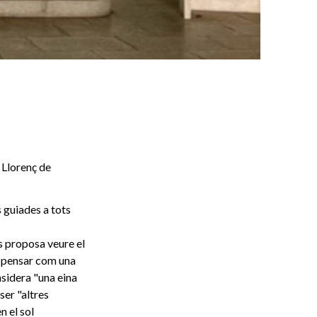
t Llorenç de
s guiades a tots
ns proposa veure el
er pensar com una
sidera "una eina
ser "altres
n el sol