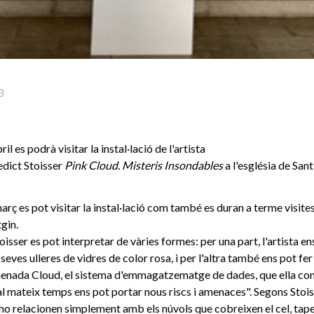
3
bril es podrà visitar la instal·lació de l'artista
edict Stoisser
Pink Cloud. Misteris Insondables
a l'església de San
arç es pot visitar la instal·lació com també es duran a terme visite
gin.
toisser es pot interpretar de vàries formes: per una part, l'artista e
seves ulleres de vidres de color rosa, i per l'altra també ens pot f
enada Cloud, el sistema d'emmagatzematge de dades, que ella con
 al mateix temps ens pot portar nous riscs i amenaces". Segons Stois
 ho relacionen simplement amb els núvols que cobreixen el cel, tape