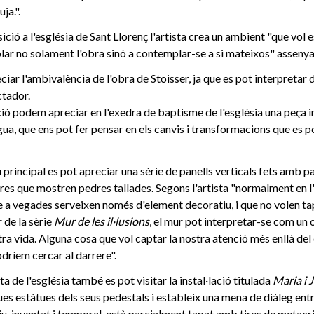
ja.".
ió a l'església de Sant Llorenç l'artista crea un ambient "que vol e
lar no solament l'obra sinó a contemplar-se a si mateixos" assenya
r l'ambivalència de l'obra de Stoisser, ja que es pot interpretar 
ctador.
ició podem apreciar en l'exedra de baptisme de l'església una peça i
igua, que ens pot fer pensar en els canvis i transformacions que es 
 principal es pot apreciar una sèrie de panells verticals fets amb 
res que mostren pedres tallades. Segons l'artista "normalment en l
e a vegades serveixen només d'element decoratiu, i que no volen tap
 de la sèrie
Mur de les il·lusions
, el mur pot interpretar-se com un 
stra vida. Alguna cosa que vol captar la nostra atenció més enllà de
dríem cercar al darrere".
eta de l'església també es pot visitar la instal·lació titulada
Maria i 
ues estàtues dels seus pedestals i estableix una mena de diàleg entre
u, inventat i temporal, està parcialment tapat amb tires de metacri