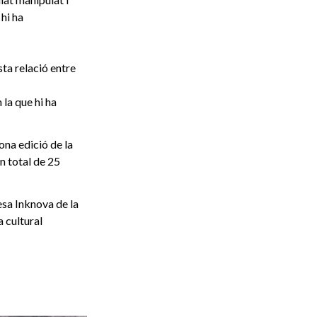
 hi ha
ta relació entre
n la que hi ha
ona edició de la
n total de 25
esa Inknova de la
 cultural