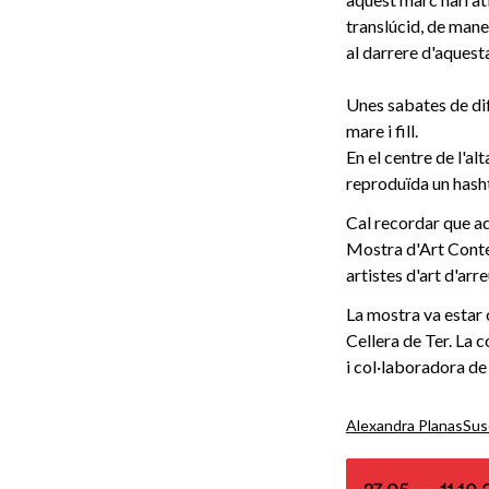
translúcid, de maner
al darrere d'aquesta
Unes sabates de dif
mare i fill.
En el centre de l'al
reproduïda un hasht
Cal recordar que aq
Mostra d'Art Conte
artistes d'art d'arr
La mostra va estar 
Cellera de Ter. La 
i col·laboradora de 
Alexandra Planas
Sus