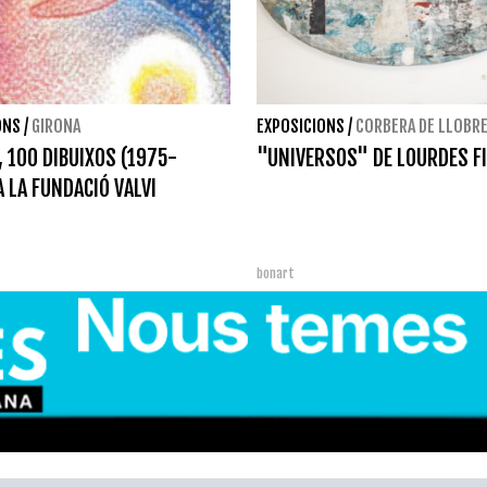
ONS
/
GIRONA
EXPOSICIONS
/
CORBERA DE LLOBR
 100 DIBUIXOS (1975-
"UNIVERSOS" DE LOURDES F
A LA FUNDACIÓ VALVI
bonart