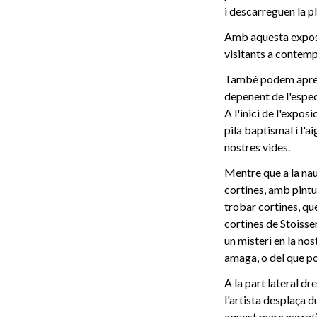
i descarreguen la plu
Amb aquesta exposic
visitants a contemp
També podem aprecia
depenent de l'espe
A l'inici de l'expos
pila baptismal i l'a
nostres vides.
Mentre que a la nau
cortines, amb pintu
trobar cortines, qu
cortines de Stoisser
un misteri en la no
amaga, o del que po
A la part lateral dr
l'artista desplaça d
aquest marc narrati