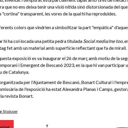
a que no ens deixa tenir una visió nítida sinó distorsionada del que
 "cortina" transparent, les vores de la qual hi ha reproduïdes.
erents colors que vindrien a simbolitzar la part "empàtica" d'aques
tar hi ha col·locada una petita pedra titulada
Social media/me too
, e
ag fet amb un material amb superfície reflectant que fa de mirall.
uesta exposició es va inaugurar el 26 de març amb motiu de la seg
mporani i Emergent de Bescanó 2023, en la que hi van participar u
eu de Catalunya.
organitzada per l'Ajuntament de Bescanó, Bonart Cultural i l'empr
comissària de l'exposició ha estat Alexandra Planas i Camps, gestora
la revista Bonart.
e Stoisser