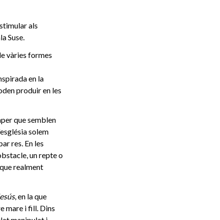
stimular als
la Suse.
de vàries formes
nspirada en la
poden produir en les
paper que semblen
'església solem
ar res. En les
obstacle, un repte o
l que realment
Jesús
, en la que
 mare i fill. Dins
lat manipulat i