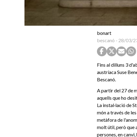
bonart
bescanó
-
28/03/2
Fins al dilluns 3 d'a
austríaca Suse Ben
Bescanó.
A partir del 27 de m
aquells que ho desit
La instal·lació de S
món a través de les 
metàfora de l'anom
molt útil, però que
persones, en canvi,