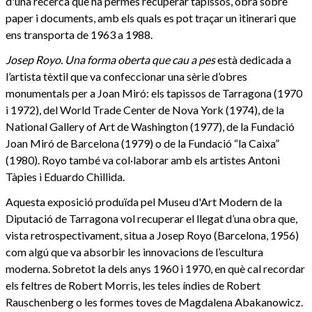
d'una recerca que ha permès recuperar tapissos, obra sobre
paper i documents, amb els quals es pot traçar un itinerari que
ens transporta de 1963 a 1988.
Josep Royo. Una forma oberta que cau a pes
està dedicada a
l’artista tèxtil que va confeccionar una sèrie d’obres
monumentals per a Joan Miró: els tapissos de Tarragona (1970
i 1972), del World Trade Center de Nova York (1974), de la
National Gallery of Art de Washington (1977), de la Fundació
Joan Miró de Barcelona (1979) o de la Fundació “la Caixa”
(1980). Royo també va col·laborar amb els artistes Antoni
Tàpies i Eduardo Chillida.
Aquesta exposició produïda pel Museu d'Art Modern de la
Diputació de Tarragona vol recuperar el llegat d’una obra que,
vista retrospectivament, situa a Josep Royo (Barcelona, 1956)
com algú que va absorbir les innovacions de l’escultura
moderna. Sobretot la dels anys 1960 i 1970, en què cal recordar
els feltres de Robert Morris, les teles índies de Robert
Rauschenberg o les formes toves de Magdalena Abakanowicz.