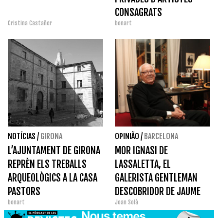
CONSAGRATS
Cristina Castañer
bonart
NOTÍCIAS
/
GIRONA
OPINIÃO
/
BARCELONA
L’AJUNTAMENT DE GIRONA
MOR IGNASI DE
REPRÈN ELS TREBALLS
LASSALETTA, EL
ARQUEOLÒGICS A LA CASA
GALERISTA GENTLEMAN
PASTORS
DESCOBRIDOR DE JAUME
bonart
Joan Solà
PLENSA