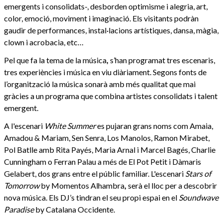
emergents i consolidats-, desborden optimisme i alegria, art,
color, emoció, moviment i imaginació. Els visitants podràn
gaudir de performances, instal·lacions artístiques, dansa, màgia,
clown i
acrobacia, etc…
Pel que fa la tema de la música
,
s’han programat
tres escenaris,
tres experiències i música en viu diàriament. Segons fonts de
l’organització la música sonarà amb més qualitat que mai
gràcies a un programa que combina artistes consolidats i talent
emergent.
A l'escenari
White
Summer
es pujaran grans noms com
Amaia,
Amadou & Mariam, Sen Senra, Los Manolos, Ramon Mirabet,
Pol Batlle amb Rita Payés, Maria Arnal i Marcel Bagés, Charlie
Cunningham o Ferran Palau a més de El Pot Petit i Dàmaris
Gelabert,
dos grans entre el públic familiar. L'escenari
Stars of
Tomorrow
by Momentos Alhambra
,
serà el lloc per a descobrir
nova música. Els DJ’s tindran el seu propi espai en el
Soundwave
Paradise
by Catalana Occidente.