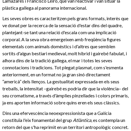
Lamazares i Francisco Leiro, que van reactivar i van situar la
plàstica gallega al panorama internacional.
Les seves obres es caracteritzen pels grans formats, interès que
ve donat per la recerca de la sensació d'estar dins del quadre,
plantejant-se tant una relació d'escala com una implicació
corporal. A la seva obra emergeixen amb freqüència figures
elementals com animals domèstics i d'altres que semblen
sortits d'algun bestiari medieval, molt híbrid i gairebé fabulat, i
alhora dins de la tradició gallega, el mar i totes les seves
connotacions i tradicions. Tot plegat plasmat, com s'esmenta
anteriorment, en un format no ja gran sinó directament
“americà” dels llenços. La gestualitat expressada en els seus
treballs, la intensitat –gairebé es podria dir que la violència– del
seu cromatisme, a través d'àmplies pinzellades i colors primaris,
ja ens aporten informació sobre quins eren els seus clàssics.
Dins una efervescència neoexpressionista que a Galícia
constituïa l'eix fonamental del grup
Atlàntica
, es contempla un
retorn del que s'ha reprimit en un territori antropològic concret.