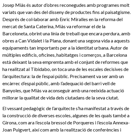
Josep Miàs és autor d’obres reconegudes amb programes molt
variats que van des del disseny de productes fins al paisatgisme.
Després de col·laborar amb Enric Miralles en la reforma del
mercat de Santa Caterina, Miàs va reformar el de la
Barceloneta, obrint una línia de treball que encara perdura, amb
obres a Can Vidalet i la Plana, donant una segona vida a aquests
equipaments tan importants per a la identitat urbana. Autor de
múltiples edificis, oficines, habitatges i comerços, a Barcelona
està deixant la seva empremta amb el conjunt de reformes que
ha realitzat al Tibidabo, on toca una de les escales decisives de
l’arquitectura: la de l’espai públic. Precisament va ser amb un
encàrrec d’espai públic, amb l’adequació del barri vell de
Banyoles, que Miàs va aconseguir amb una reeixida actuació
millorar la qualitat de vida dels ciutadans de la seva ciutat.
El vessant pedagògic de l’arquitecte s’ha manifestat a través de
la construcció de diverses escoles, algunes de les quals també a
Girona, com ara l’escola bressol de Porqueres i l’escola Annexa-
Joan Puigvert, així com amb la realització de conferències i