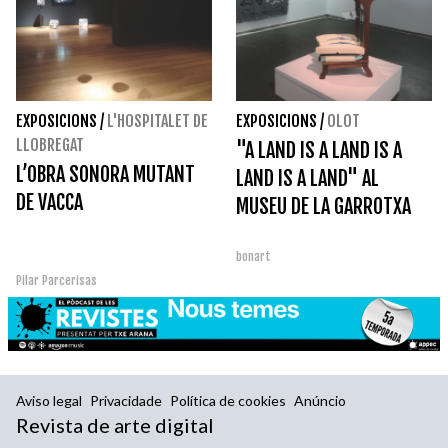
EXPOSICIONS
/
L'HOSPITALET DE
EXPOSICIONS
/
OLOT
LLOBREGAT
"A LAND IS A LAND IS A
L’OBRA SONORA MUTANT
LAND IS A LAND" AL
DE VACCA
MUSEU DE LA GARROTXA
bonart
Pilar Parcerisas
Aviso legal
Privacidade
Política de cookies
Anúncio
Revista de arte digital