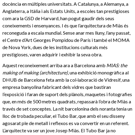
docència en múltiples universitats. A Catalunya, a Alemanya, a
Anglaterra, a Itàlia i als Estats Units, a escoles tan prestigioses
com ara la GSD de Harvard, han pogut gaudir dels seus
coneixements i ensenyances. I és que l’arquitectura de Miàs és
reconeguda a escala mundial. Sense anar mes lluny, l’any passat,
el Centre d’Art Georges Pompidou de París i també el MOMA
de Nova York, dues de les institucions culturals més
prestigioses, varen adquirir i exhibir la seva obra.
Aquest reconeixement arriba ara a Barcelona amb
MIAS: the
making of making (architecture)
, una exhibició monogràfica al
DHUB de Barcelona feta amb la col·laboració de Vidresif, una
empresa banyolina fabricant dels vidres que bastiran
l’exposició i faran de suport dels plànols, maquetes i fotografies
que, en més de 500 metres quadrats, repassarà l’obra de Miàs a
través de set conceptes. La nit barcelonina dels noranta tenia un
lloc de trobada peculiar, el Tubo Bar, que amb el seu disseny
agosarat ple de metall i reflexos es va convertir en un referent.
L’arquitecte va ser un jove Josep Miàs. El Tubo Bar ja no