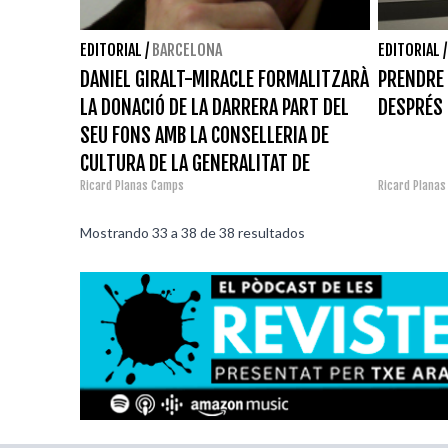
EDITORIAL
/
BARCELONA
EDITORIAL
DANIEL GIRALT-MIRACLE FORMALITZARÀ
PRENDRE 
LA DONACIÓ DE LA DARRERA PART DEL
DESPRÉS 
SEU FONS AMB LA CONSELLERIA DE
CULTURA DE LA GENERALITAT DE
Ricard Planas Camps
Ricard Plana
CATALUNYA
Mostrando
33
a
38
de
38
resultados