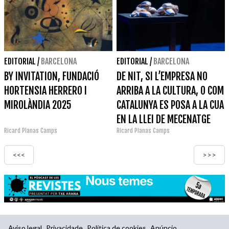
EDITORIAL
/
BARCELONA
EDITORIAL
/
BARCELONA
BY INVITATION, FUNDACIÓ
DE NIT, SI L’EMPRESA NO
HORTENSIA HERRERO I
ARRIBA A LA CULTURA, O COM
MIROLÀNDIA 2025
CATALUNYA ES POSA A LA CUA
EN LA LLEI DE MECENATGE
Ricard Planas Camps
Ricard Planas Camps
<<<
>>>
Aviso legal
Privacidade
Política de cookies
Anúncio