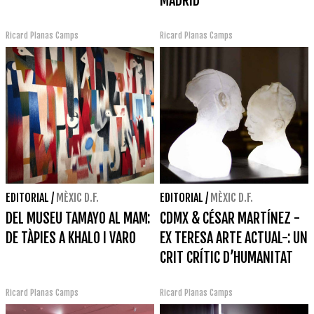
MADRID
Ricard Planas Camps
Ricard Planas Camps
EDITORIAL
/
MÈXIC D.F.
EDITORIAL
/
MÈXIC D.F.
DEL MUSEU TAMAYO AL MAM:
CDMX & CÉSAR MARTÍNEZ -
DE TÀPIES A KHALO I VARO
EX TERESA ARTE ACTUAL-: UN
CRIT CRÍTIC D’HUMANITAT
Ricard Planas Camps
Ricard Planas Camps