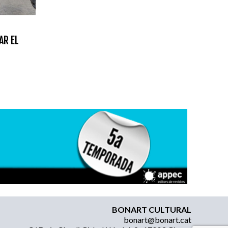
AR EL
BONART CULTURAL
bonart@bonart.cat