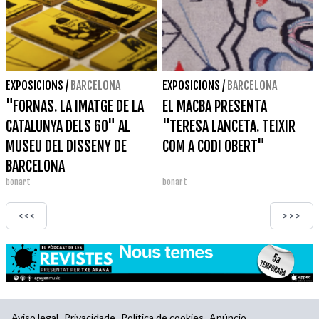
EXPOSICIONS
/
BARCELONA
EXPOSICIONS
/
BARCELONA
"FORNAS. LA IMATGE DE LA
EL MACBA PRESENTA
CATALUNYA DELS 60" AL
"TERESA LANCETA. TEIXIR
MUSEU DEL DISSENY DE
COM A CODI OBERT"
BARCELONA
bonart
bonart
<<<
>>>
Aviso legal
Privacidade
Política de cookies
Anúncio