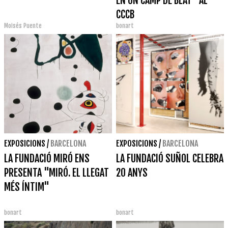
EN UN CAMP DE BLAT" AL
CCCB
Moisés Puente
bonart
EXPOSICIONS
/
BARCELONA
EXPOSICIONS
/
BARCELONA
LA FUNDACIÓ MIRÓ ENS
LA FUNDACIÓ SUÑOL CELEBRA
PRESENTA "MIRÓ. EL LLEGAT
20 ANYS
MÉS ÍNTIM"
bonart
bonart