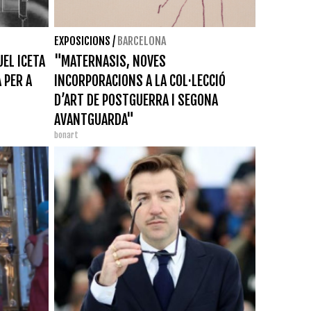
EXPOSICIONS
/
BARCELONA
EL ICETA
"MATERNASIS, NOVES
 PER A
INCORPORACIONS A LA COL·LECCIÓ
D’ART DE POSTGUERRA I SEGONA
AVANTGUARDA"
bonart