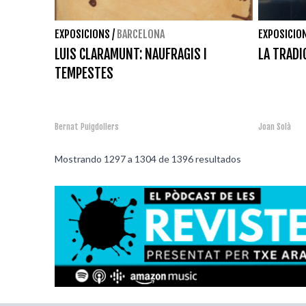
EXPOSICIONS
/
BARCELONA
EXPOSICIO
LUIS CLARAMUNT: NAUFRAGIS I
LA TRADI
TEMPESTES
Bernat Puigdollers
Joan Solà
Mostrando
1297
a
1304
de
1396
resultados