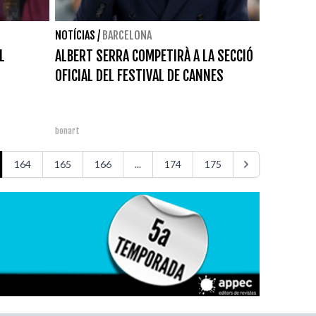
NOTÍCIAS
/
BARCELONA
L
ALBERT SERRA COMPETIRÀ A LA SECCIÓ
OFICIAL DEL FESTIVAL DE CANNES
bonart
164
165
166
...
174
175