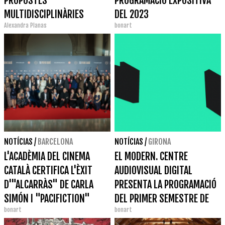
PROPOSTES
PROGRAMACIÓ EXPOSITIVA
MULTIDISCIPLINÀRIES
DEL 2023
Alexandra Planas
bonart
NOTÍCIAS
/
BARCELONA
NOTÍCIAS
/
GIRONA
L'ACADÈMIA DEL CINEMA
EL MODERN. CENTRE
CATALÀ CERTIFICA L'ÈXIT
AUDIOVISUAL DIGITAL
D'"ALCARRÀS" DE CARLA
PRESENTA LA PROGRAMACIÓ
SIMÓN I "PACIFICTION"
DEL PRIMER SEMESTRE DE
bonart
bonart
D'ALBERT SERRA
2023