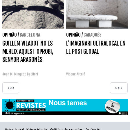
OPINIÃO
/
BARCELONA
OPINIÃO
/
CADAQUÉS
GUILLEM VILADOT NO ES
L’IMAGINARI ULTRALOCAL EN
MEREIX AQUEST OPROBI,
EL POSTGLOBAL
SENYOR ARAGONÈS
Joan M. Minguet Batllori
Vicenç Altaió
<<<
>>>
Aviso legal
Privacidade
Política de cookies
Anúncio