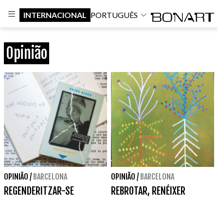
INTERNACIONAL
PORTUGUÊS
Opinião
OPINIÃO
/
BARCELONA
OPINIÃO
/
BARCELONA
REGENDERITZAR-SE
REBROTAR, RENÉIXER