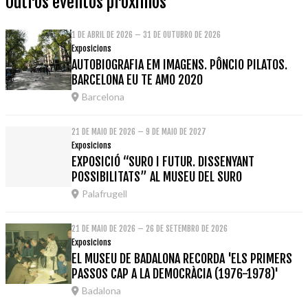
Outros eventos próximos
1 DE ABRIL DE 2026 – 31 DE OUTUBRO DE 2026
Exposicions
AUTOBIOGRAFIA EM IMAGENS. PÔNCIO PILATOS.
BARCELONA EU TE AMO 2020
Barcelona
21 DE MAIO DE 2026 – 9 DE MAIO DE 2027
Exposicions
EXPOSICIÓ “SURO I FUTUR. DISSENYANT
POSSIBILITATS” AL MUSEU DEL SURO
Palafrugell
21 DE MAIO DE 2026 – 26 DE SETEMBRO DE 2026
Exposicions
EL MUSEU DE BADALONA RECORDA 'ELS PRIMERS
PASSOS CAP A LA DEMOCRÀCIA (1976-1978)'
Badalona