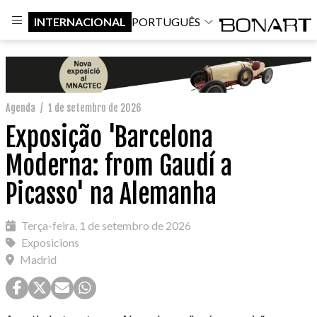
INTERNACIONAL
PORTUGUÊS
Agenda
/
1 de setembro de 2026
Exposição 'Barcelona
Moderna: from Gaudí a
Picasso' na Alemanha
Terça-feira, 1 de setembro de 2026
Exposicions
Madrid