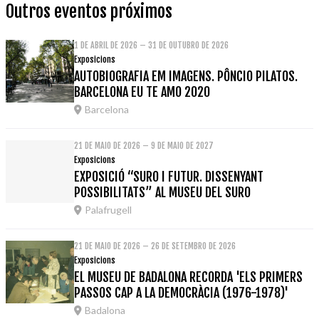
Outros eventos próximos
1 DE ABRIL DE 2026 – 31 DE OUTUBRO DE 2026
Exposicions
AUTOBIOGRAFIA EM IMAGENS. PÔNCIO PILATOS.
BARCELONA EU TE AMO 2020
Barcelona
21 DE MAIO DE 2026 – 9 DE MAIO DE 2027
Exposicions
EXPOSICIÓ “SURO I FUTUR. DISSENYANT
POSSIBILITATS” AL MUSEU DEL SURO
Palafrugell
21 DE MAIO DE 2026 – 26 DE SETEMBRO DE 2026
Exposicions
EL MUSEU DE BADALONA RECORDA 'ELS PRIMERS
PASSOS CAP A LA DEMOCRÀCIA (1976-1978)'
Badalona