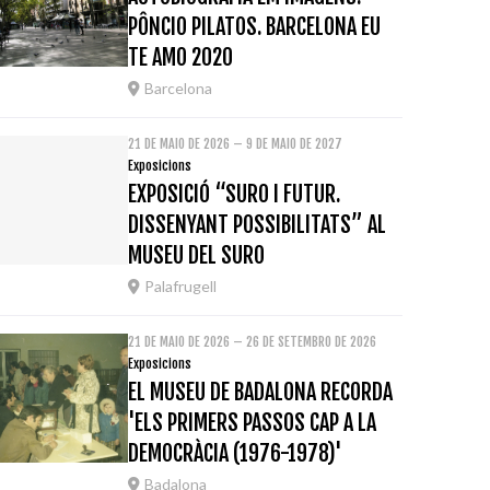
PÔNCIO PILATOS. BARCELONA EU
TE AMO 2020
Barcelona
21 DE MAIO DE 2026 – 9 DE MAIO DE 2027
Exposicions
EXPOSICIÓ “SURO I FUTUR.
DISSENYANT POSSIBILITATS” AL
MUSEU DEL SURO
Palafrugell
21 DE MAIO DE 2026 – 26 DE SETEMBRO DE 2026
Exposicions
EL MUSEU DE BADALONA RECORDA
'ELS PRIMERS PASSOS CAP A LA
DEMOCRÀCIA (1976-1978)'
Badalona