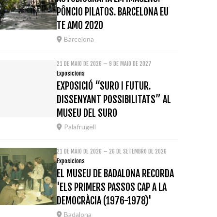
PÔNCIO PILATOS. BARCELONA EU
TE AMO 2020
Barcelona
21 DE MAIO DE 2026 – 9 DE MAIO DE 2027
Exposicions
EXPOSICIÓ “SURO I FUTUR.
DISSENYANT POSSIBILITATS” AL
MUSEU DEL SURO
Palafrugell
21 DE MAIO DE 2026 – 26 DE SETEMBRO DE 2026
Exposicions
EL MUSEU DE BADALONA RECORDA
'ELS PRIMERS PASSOS CAP A LA
DEMOCRÀCIA (1976-1978)'
Badalona