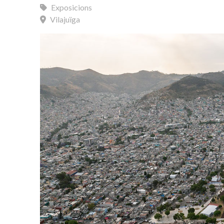
Exposicions
Vilajuïga