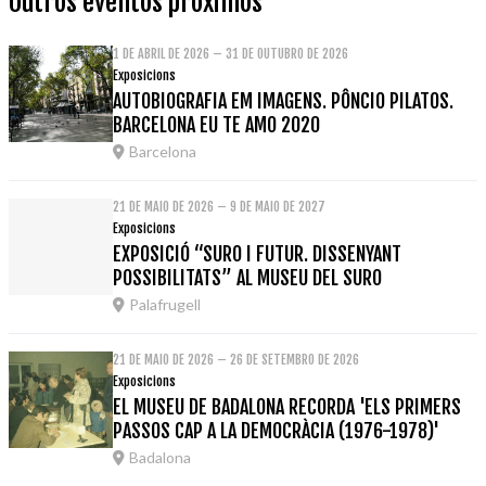
Outros eventos próximos
1 DE ABRIL DE 2026 – 31 DE OUTUBRO DE 2026
Exposicions
AUTOBIOGRAFIA EM IMAGENS. PÔNCIO PILATOS.
BARCELONA EU TE AMO 2020
Barcelona
21 DE MAIO DE 2026 – 9 DE MAIO DE 2027
Exposicions
EXPOSICIÓ “SURO I FUTUR. DISSENYANT
POSSIBILITATS” AL MUSEU DEL SURO
Palafrugell
21 DE MAIO DE 2026 – 26 DE SETEMBRO DE 2026
Exposicions
EL MUSEU DE BADALONA RECORDA 'ELS PRIMERS
PASSOS CAP A LA DEMOCRÀCIA (1976-1978)'
Badalona