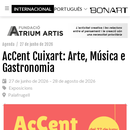
INTERNACIONAL
PORTUGUÊS
Agenda
/
27 de junho de 2026
AcCent Cuixart: Arte, Música e
Gastronomia
27 de junho de 2026 – 28 de agosto de 2026
Exposicions
Palafrugell