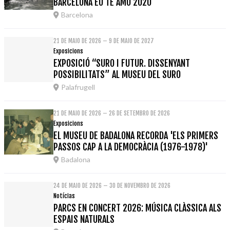
BARCELONA EU TE AMO 2020
Barcelona
21 DE MAIO DE 2026 – 9 DE MAIO DE 2027
Exposicions
EXPOSICIÓ “SURO I FUTUR. DISSENYANT
POSSIBILITATS” AL MUSEU DEL SURO
Palafrugell
21 DE MAIO DE 2026 – 26 DE SETEMBRO DE 2026
Exposicions
EL MUSEU DE BADALONA RECORDA 'ELS PRIMERS
PASSOS CAP A LA DEMOCRÀCIA (1976-1978)'
Badalona
24 DE MAIO DE 2026 – 30 DE NOVEMBRO DE 2026
Notícias
PARCS EN CONCERT 2026: MÚSICA CLÀSSICA ALS
ESPAIS NATURALS