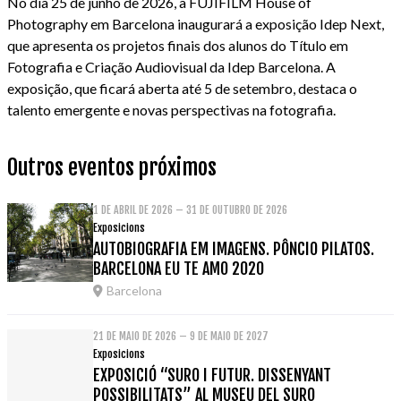
No dia 25 de junho de 2026, a FUJIFILM House of
Photography em Barcelona inaugurará a exposição Idep Next,
que apresenta os projetos finais dos alunos do Título em
Fotografia e Criação Audiovisual da Idep Barcelona. A
exposição, que ficará aberta até 5 de setembro, destaca o
talento emergente e novas perspectivas na fotografia.
Outros eventos próximos
1 DE ABRIL DE 2026 – 31 DE OUTUBRO DE 2026
Exposicions
AUTOBIOGRAFIA EM IMAGENS. PÔNCIO PILATOS.
BARCELONA EU TE AMO 2020
Barcelona
21 DE MAIO DE 2026 – 9 DE MAIO DE 2027
Exposicions
EXPOSICIÓ “SURO I FUTUR. DISSENYANT
POSSIBILITATS” AL MUSEU DEL SURO