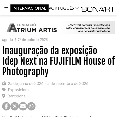
INTERNACIONAL
PORTUGUÊS
Agenda
/
25 de junho de 2026
Inauguração da exposição
Idep Next na FUJIFILM House of
Photography
25 de junho de 2026 – 5 de setembro de 2026
Exposicions
Barcelona