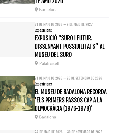
TE AMO 2020
Barcelona
21 DE MAIO DE 2026 – 9 DE MAIO DE 2027
Exposicions
EXPOSICIÓ “SURO I FUTUR.
DISSENYANT POSSIBILITATS” AL
MUSEU DEL SURO
Palafrugell
21 DE MAIO DE 2026 – 26 DE SETEMBRO DE 2026
Exposicions
EL MUSEU DE BADALONA RECORDA
'ELS PRIMERS PASSOS CAP A LA
DEMOCRÀCIA (1976-1978)'
Badalona
24 DE MAIO DE 2026 – 30 DE NOVEMBRO DE 2026