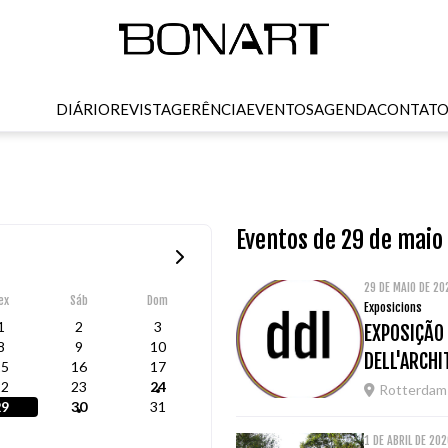
DIÁRIO
REVISTA
GERÊNCIA
EVENTOS
AGENDA
CONTAT
Eventos de 29 de maio
29 DE MAIO DE 2
ex
Sáb
Dom
Exposicions
1
2
3
EXPOSIÇÃO
8
9
10
DELL'ARCH
15
16
17
22
23
24
Rotterdam
29
30
31
1 DE ABRIL DE 20