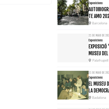
Exposicions
AUTOBIOGRA
TE AMO 20
Barcelona
21 DE MAIO DE 20
Exposicions
EXPOSICIÓ 
MUSEU DEL
Palafrugell
21 DE MAIO DE 2
Exposicions
EL MUSEU D
LA DEMOCRÀ
Badalona