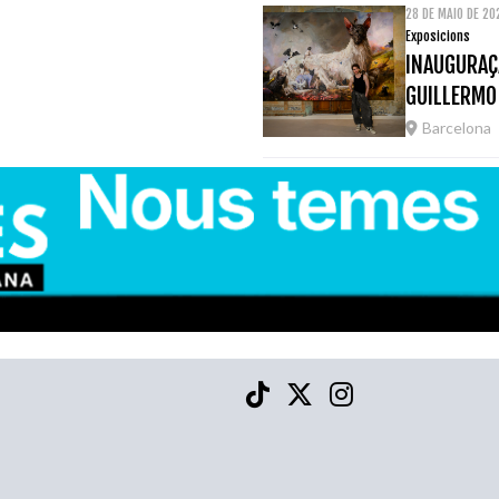
28 DE MAIO DE 2
Exposicions
INAUGURAÇÃ
GUILLERMO
Barcelona