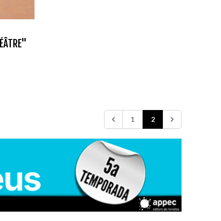
HÉÂTRE"
1
2