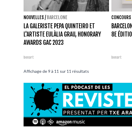
NOUVELLES
/
BARCELONE
CONCOURS
LA GALERISTE PEPA QUINTEIRO ET
BARCELON
L'ARTISTE EULÀLIA GRAU, HONORARY
8E ÉDITI
AWARDS GAC 2023
bonart
bonart
Affichage de
9
à
11
sur
11
résultats