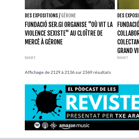
DES EXPOSITIONS
/
GÉRONE
DES EXPOS
FUNDACIÓ SER.GI ORGANISE "OÙ VIT LA
FUNDACIÓ
VIOLENCE SEXISTE" AU CLOÎTRE DE
COLLABOR
MERCÈ À GÉRONE
COLECTAN
GRAND VI
bonart
bonart
Affichage de
2129
à
2136
sur
2369
résultats