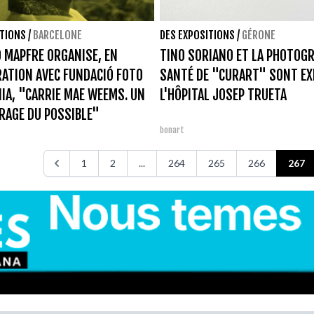
ITIONS
/
BARCELONE
DES EXPOSITIONS
/
GÉRONE
 MAPFRE ORGANISE, EN
TINO SORIANO ET LA PHOTOGR
ATION AVEC FUNDACIÓ FOTO
SANTÉ DE "CURART" SONT EX
IA, "CARRIE MAE WEEMS. UN
L'HÔPITAL JOSEP TRUETA
RAGE DU POSSIBLE"
bonart
1
2
...
264
265
266
267