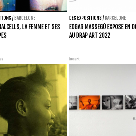
ITIONS
/
BARCELONE
DES EXPOSITIONS
/
BARCELONE
BALCELLS, LA FEMME ET SES
EDGAR MASSEGÚ EXPOSE EN O
PES
AU DRAP ART 2022
sas
bonart