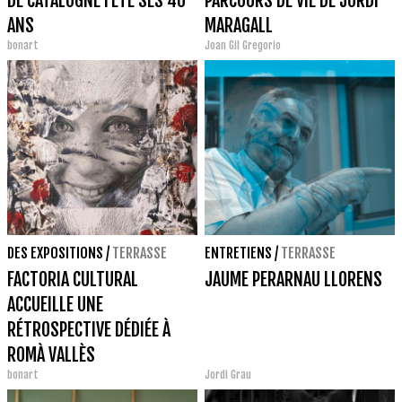
DE CATALOGNE FÊTE SES 40
PARCOURS DE VIE DE JORDI
ANS
MARAGALL
bonart
Joan Gil Gregorio
DES EXPOSITIONS
/
TERRASSE
ENTRETIENS
/
TERRASSE
FACTORIA CULTURAL
JAUME PERARNAU LLORENS
ACCUEILLE UNE
RÉTROSPECTIVE DÉDIÉE À
ROMÀ VALLÈS
bonart
Jordi Grau