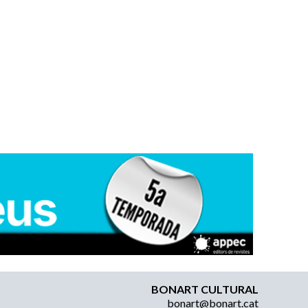
BONART CULTURAL
bonart@bonart.cat