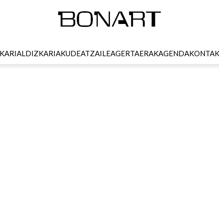
KARI
ALDIZKARIA
KUDEATZAILEA
GERTAERAK
AGENDA
KONTA