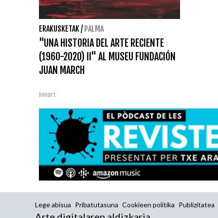
ERAKUSKETAK
/
PALMA
"UNA HISTORIA DEL ARTE RECIENTE
(1960-2020) II" AL MUSEU FUNDACIÓN
JUAN MARCH
bonart
Lege abisua
Pribatutasuna
Cookieen politika
Publizitatea
Arte digitalaren aldizkaria