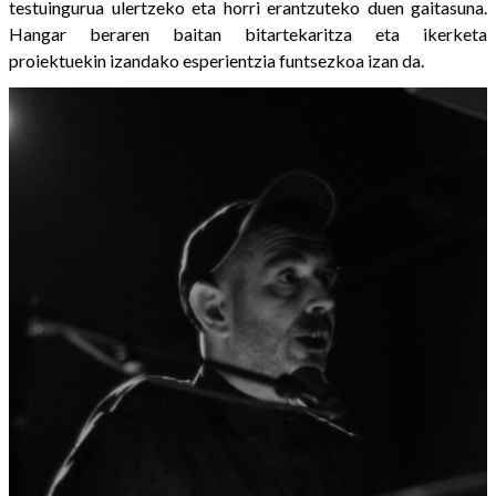
testuingurua ulertzeko eta horri erantzuteko duen gaitasuna.
Hangar beraren baitan bitartekaritza eta ikerketa
proiektuekin izandako esperientzia funtsezkoa izan da.