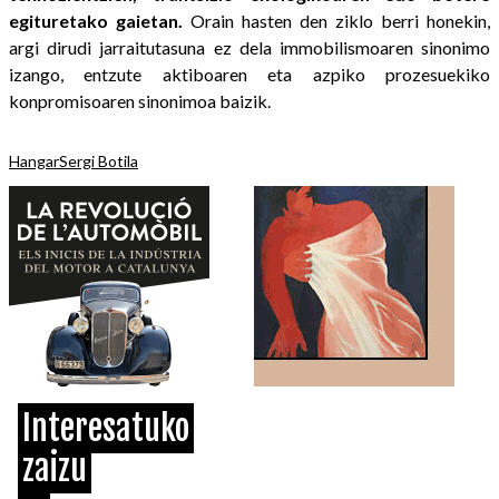
egituretako gaietan.
Orain hasten den ziklo berri honekin,
argi dirudi jarraitutasuna ez dela immobilismoaren sinonimo
izango, entzute aktiboaren eta azpiko prozesuekiko
konpromisoaren sinonimoa baizik.
Hangar
Sergi Botila
Interesatuko
zaizu