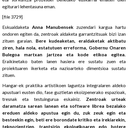
egiturari lehentasuna eman.
[file 3729]
Eskualdaketa
Anna
Manubensek
zuzendari kargua hartu
ondoren egiten da, zentroak aldaketa garrantzitsuak bizi izan
zituen garaian.
Bere kudeaketan, eraldaketak aktibatu
ziren, hala nola, estatutuen erreforma, Gobernu Onaren
Bulegoa martxan jartzea eta kode etikoa egitea.
Eraikinetako baten lanen hasiera ere sustatu zuen eta
proiektuaren ikerketa eta nazioarteko dimentsioa sustatu
zituen.
Hangar-ek praktika artistikoen laguntza integralaren aldeko
apustuari eusten dio, fase guztietan ekoizpenerako espazioak,
tresnak eta testuingurua eskainiz.
Zentroak urteak
daramatza sarean lanean eta software librea bezalako
ereduen aldeko apustua egin du, zuk zeuk egin eta
besteekin egin, beti ere borondate kritiko eta irekiarekin,
teknozientzien, trantsizio ekologikoaren edo botere