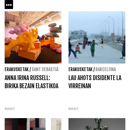
...
ERAKUSKETAK
/
SANT SEBASTIÀ
ERAKUSKETAK
/
BARCELONA
ANNA IRINA RUSSELL:
LAU AHOTS DISIDENTE LA
BIRIKA BEZAIN ELASTIKOA
VIRREINAN
bonart
bonart