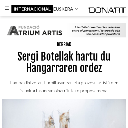
INTERNACIONAL
EUSKERA
BERRIAK
Sergi Botellak hartu du
Hangarraren ordez
Lan-baldintzetan, hurbiltasunean eta prozesu artistikoen
iraunkortasunean oinarritutako proposamena.