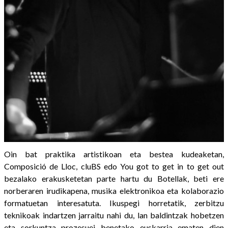
Oin bat praktika artistikoan eta bestea kudeaketan,
Composició de Lloc, cluBS edo You got to get in to get out
bezalako erakusketetan parte hartu du Botellak, beti ere
norberaren irudikapena, musika elektronikoa eta kolaborazio
formatuetan interesatuta. Ikuspegi horretatik, zerbitzu
teknikoak indartzen jarraitu nahi du, lan baldintzak hobetzen
eta sorkuntza prozesuei benetako euskarria ematen dien