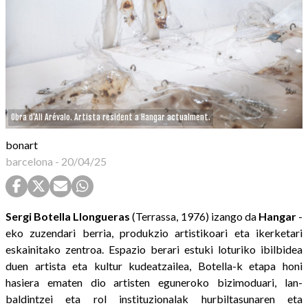
Obra d'Ali Arévalo. Artista resident a Hangar actualment.
bonart
barcelona
-
20/04/25
Sergi Botella Llongueras
(Terrassa, 1976) izango da
Hangar
-
eko zuzendari berria, produkzio artistikoari eta ikerketari
eskainitako zentroa. Espazio berari estuki loturiko ibilbidea
duen artista eta kultur kudeatzailea, Botella-k etapa honi
hasiera ematen dio artisten eguneroko bizimoduari, lan-
baldintzei eta rol instituzionalak hurbiltasunaren eta