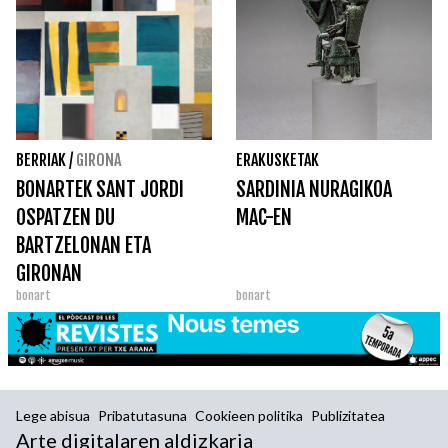
BERRIAK
/
GIRONA
ERAKUSKETAK
BONARTEK SANT JORDI
SARDINIA NURAGIKOA
OSPATZEN DU
MAC-EN
BARTZELONAN ETA
GIRONAN
bonart
bonart
Lege abisua
Pribatutasuna
Cookieen politika
Publizitatea
Arte digitalaren aldizkaria