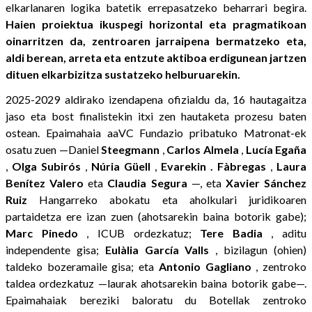
elkarlanaren logika batetik errepasatzeko beharrari begira.
Haien proiektua ikuspegi horizontal eta pragmatikoan
oinarritzen da, zentroaren jarraipena bermatzeko eta,
aldi berean, arreta eta entzute aktiboa erdigunean jartzen
dituen elkarbizitza sustatzeko helburuarekin.
2025-2029 aldirako izendapena ofizialdu da, 16 hautagaitza
jaso eta bost finalistekin itxi zen hautaketa prozesu baten
ostean. Epaimahaia aaVC Fundazio pribatuko Matronat-ek
osatu zuen —Daniel
Steegmann
,
Carlos
Almela
,
Lucía
Egaña
,
Olga
Subirós
,
Núria
Güell
,
Evarekin
.
Fàbregas
,
Laura
Benítez
Valero
eta
Claudia
Segura
—, eta
Xavier
Sánchez
Ruiz
Hangarreko abokatu eta aholkulari juridikoaren
partaidetza ere izan zuen (ahotsarekin baina botorik gabe);
Marc
Pinedo
, ICUB ordezkatuz;
Tere
Badia
, aditu
independente gisa;
Eulàlia García Valls
, bizilagun (ohien)
taldeko bozeramaile gisa; eta
Antonio Gagliano
, zentroko
taldea ordezkatuz —laurak ahotsarekin baina botorik gabe—.
Epaimahaiak bereziki baloratu du Botellak zentroko