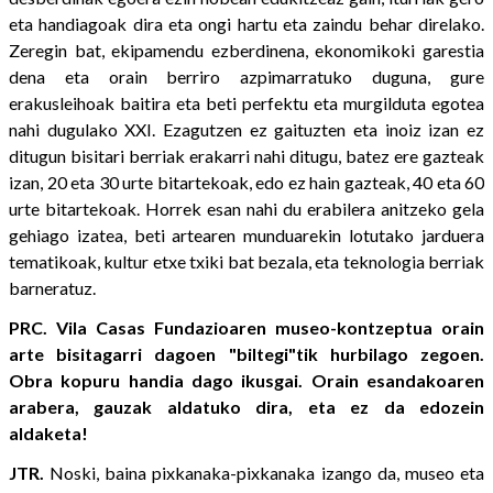
eta handiagoak dira eta ongi hartu eta zaindu behar direlako.
Zeregin bat, ekipamendu ezberdinena, ekonomikoki garestia
dena eta orain berriro azpimarratuko duguna, gure
erakusleihoak baitira eta beti perfektu eta murgilduta egotea
nahi dugulako XXI. Ezagutzen ez gaituzten eta inoiz izan ez
ditugun bisitari berriak erakarri nahi ditugu, batez ere gazteak
izan, 20 eta 30 urte bitartekoak, edo ez hain gazteak, 40 eta 60
urte bitartekoak. Horrek esan nahi du erabilera anitzeko gela
gehiago izatea, beti artearen munduarekin lotutako jarduera
tematikoak, kultur etxe txiki bat bezala, eta teknologia berriak
barneratuz.
PRC. Vila Casas Fundazioaren museo-kontzeptua orain
arte bisitagarri dagoen "biltegi"tik hurbilago zegoen.
Obra kopuru handia dago ikusgai. Orain esandakoaren
arabera, gauzak aldatuko dira, eta ez da edozein
aldaketa!
JTR.
Noski, baina pixkanaka-pixkanaka izango da, museo eta