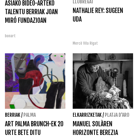
LLOBREGAT
ASIAKO BIDEO-ARTEKO
NATHALIE REY: SUGEEN
TALENTU BERRIAK JOAN
UDA
MIRÓ FUNDAZIOAN
bonart
Mercè Vila Rigat
BERRIAK
/
PALMA
ELKARRIZKETAK
/
PLATJA D'ARO
ART PALMA BRUNCH-EK 20
MANUEL SOLÀREN
URTE BETE DITU
HORIZONTE BEREZIA