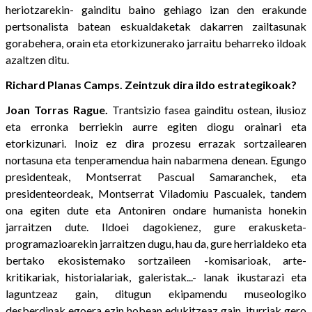
heriotzarekin- gainditu baino gehiago izan den erakunde
pertsonalista batean eskualdaketak dakarren zailtasunak
gorabehera, orain eta etorkizunerako jarraitu beharreko ildoak
azaltzen ditu.
Richard Planas Camps. Zeintzuk dira ildo estrategikoak?
Joan Torras Rague.
Trantsizio fasea gainditu ostean, ilusioz
eta erronka berriekin aurre egiten diogu orainari eta
etorkizunari. Inoiz ez dira prozesu errazak sortzailearen
nortasuna eta tenperamendua hain nabarmena denean. Egungo
presidenteak, Montserrat Pascual Samaranchek, eta
presidenteordeak, Montserrat Viladomiu Pascualek, tandem
ona egiten dute eta Antoniren ondare humanista honekin
jarraitzen dute. Ildoei dagokienez, gure erakusketa-
programazioarekin jarraitzen dugu, hau da, gure herrialdeko eta
bertako ekosistemako sortzaileen -komisarioak, arte-
kritikariak, historialariak, galeristak...- lanak ikustarazi eta
laguntzeaz gain, ditugun ekipamendu museologiko
desberdinak egoera ezin hobean edukitzeaz gain, iturriak gero