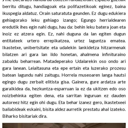
berritu ditugu, handiagoak eta polifazetikoak eginez, baina
ikuspegia aldatuz. Orain saturatuta geunden. Ez dugu edukiera
gehiagorako leku gehiago izango; Egungo herrialdearen
eredutik ihes egin nahi dugu, hau da: behin leku batera joan eta
inoiz ez atzera egin. Ez, nahi duguna da lan egiten dugun
entitateek urtero errepikatzea, urtez laguntza ematea.
Ikastetxe, unibertsitate eta udalekin lankidetza hitzarmenak
bilatzen ari gara lan ildo honetan, ahalmena infinituraino
zabaldu beharrean. Matadeperako Udalarekin oso ondo ari
gara lanean. Leialtasuna eta epe ertain eta luzerako prozesu
batean lagundu nahi zaitugu. Horrela museoaren langa hautsi
egingo dugu zerbait elitista gisa. Gainera, gure ardatza arte
garaikidea da, hezkuntza-esparruan ia ez da ukitzen edo oso
noizbehinka egiten dena, eta sarritan inguruan ez dauden
autoreez hitz egin ohi dugu. Eta behar izanez gero, ikastetxeei
baliabideak eskaini, bisita aldez aurretik prestatu ahal izateko.
Biharko bisitariak dira.