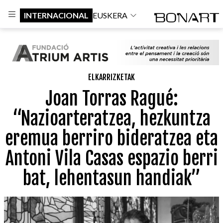
INTERNACIONAL
EUSKERA
ELKARRIZKETAK
Joan Torras Ragué:
“Nazioarteratzea, hezkuntza
eremua berriro bideratzea eta
Antoni Vila Casas espazio berri
bat, lehentasun handiak”