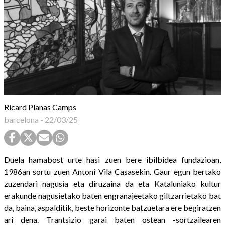
Ricard Planas Camps
barcelona
-
22/03/25
Duela hamabost urte hasi zuen bere ibilbidea fundazioan,
1986an sortu zuen Antoni Vila Casasekin. Gaur egun bertako
zuzendari nagusia eta diruzaina da eta Kataluniako kultur
erakunde nagusietako baten engranajeetako giltzarrietako bat
da, baina, aspalditik, beste horizonte batzuetara ere begiratzen
ari dena. Trantsizio garai baten ostean -sortzailearen