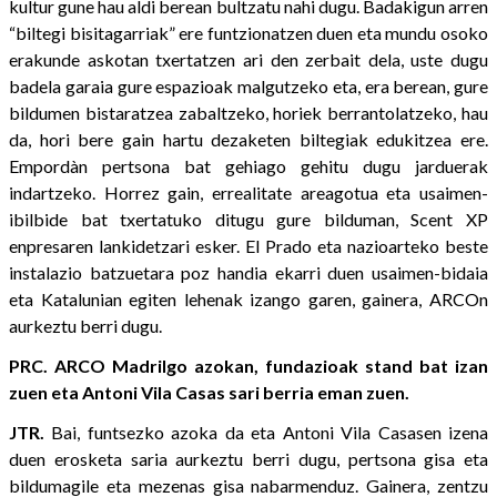
kultur gune hau aldi berean bultzatu nahi dugu. Badakigun arren
“biltegi bisitagarriak” ere funtzionatzen duen eta mundu osoko
erakunde askotan txertatzen ari den zerbait dela, uste dugu
badela garaia gure espazioak malgutzeko eta, era berean, gure
bildumen bistaratzea zabaltzeko, horiek berrantolatzeko, hau
da, hori bere gain hartu dezaketen biltegiak edukitzea ere.
Empordàn pertsona bat gehiago gehitu dugu jarduerak
indartzeko. Horrez gain, errealitate areagotua eta usaimen-
ibilbide bat txertatuko ditugu gure bilduman, Scent XP
enpresaren lankidetzari esker. El Prado eta nazioarteko beste
instalazio batzuetara poz handia ekarri duen usaimen-bidaia
eta Katalunian egiten lehenak izango garen, gainera, ARCOn
aurkeztu berri dugu.
PRC. ARCO Madrilgo azokan, fundazioak stand bat izan
zuen eta Antoni Vila Casas sari berria eman zuen.
JTR.
Bai, funtsezko azoka da eta Antoni Vila Casasen izena
duen erosketa saria aurkeztu berri dugu, pertsona gisa eta
bildumagile eta mezenas gisa nabarmenduz. Gainera, zentzu