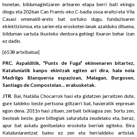
honetan, bildumagintzaren artearen etapa berri bati ekingo
diogu eta 2026an Can Framis-eko C-badia osoa eraitsi eta Vila
Casasi omenaldi-areto bat sortuko dugu, fundazioaren
eklektizismoa, eta sarien eta erosketen lanak azalduko dituena,
bilduman sartuta ikusteko denbora gehiegi itxaron behar izan
ez dadin.
[6538 artxibatua]
PRC. Aspalditik, “Punts de Fuga” ekimenaren bitartez,
Kataluniatik kanpo ekintzak egiten ari dira, hala nola
Madrilgo Blanquerna espazioan, Malagan, Burgosen,
Santiago de Compostelan... erakusketak.
JTR.
Bai, Natàlia Chocarrok hasi eta gidatzen jarraitzen dute,
gure taldeko beste pertsona giltzarri bat, hasieratik enpresan
egon dena. 2011n hasi zituen, zerbait txikiagoa zen. Sortu zen,
besteak beste, gure biltegiak saturatuta zeudelako eta, beraz,
apur bat askatu genituelako erosketa berriak egiteko. Bira
Kataluniarentzat baino ez zen eta herrialdeko artistak