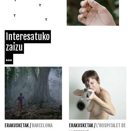
Interesatuko
zaizu
...
ERAKUSKETAK
/
BARCELONA
ERAKUSKETAK
/
L'HOSPITALET DE