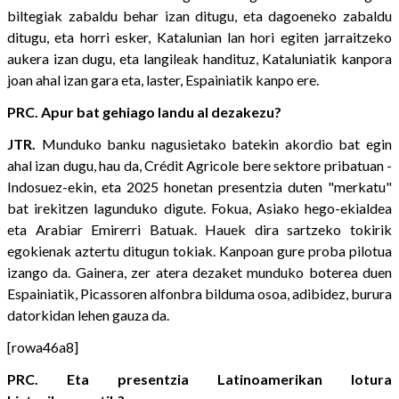
biltegiak zabaldu behar izan ditugu, eta dagoeneko zabaldu
ditugu, eta horri esker, Katalunian lan hori egiten jarraitzeko
aukera izan dugu, eta langileak handituz, Kataluniatik kanpora
joan ahal izan gara eta, laster, Espainiatik kanpo ere.
PRC. Apur bat gehiago landu al dezakezu?
JTR.
Munduko banku nagusietako batekin akordio bat egin
ahal izan dugu, hau da, Crédit Agricole bere sektore pribatuan -
Indosuez-ekin, eta 2025 honetan presentzia duten "merkatu"
bat irekitzen lagunduko digute. Fokua, Asiako hego-ekialdea
eta Arabiar Emirerri Batuak. Hauek dira sartzeko tokirik
egokienak aztertu ditugun tokiak. Kanpoan gure proba pilotua
izango da. Gainera, zer atera dezaket munduko boterea duen
Espainiatik, Picassoren alfonbra bilduma osoa, adibidez, burura
datorkidan lehen gauza da.
[rowa46a8]
PRC. Eta presentzia Latinoamerikan lotura