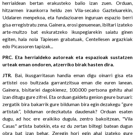
herrialdean bertan erakusteko balio izan zuen. Orduan,
hitzarmen iraunkorra heldu zen Vila-secako Gazteluarekin,
Udalaren menpekoa, eta fundazioaren inguruan espazio berri
gisa erregistratu zena. Gainera, erosi genuenean, ibiltari izateko
arte-multzo bat eskuratzeko ikuspegiarekin saiatu ginen
egiten, hala nola Tàpiesen grabatuak, Centellesen argazkiak
edo Picassoren tapizak...
PRC. Eta herrialdeko autoreak eta espazioak sustatzen
urteak eman ondoren, atzerriko birak hasten dira.
JTR.
Bai, ikusgarritasun handia eman digu oinarri gisa eta
artistei oso bultzada garrantzitsua eman die euren lanean.
Gainera, bisitariei dagokienez, 100.000 pertsona gehitu ahal
izan ditugu gure zifrei. Eta orduan galdetu genion geure buruari:
zergatik bira bakarrik gure bilduman bira egin dezakegu “gure
artistak”, bilduman ordezkatuta daudenak? Orduan esaten
dugu, ad hoc ere eraikiko dugula, zentro bakoitzean, "Vila
Casas" artista batekin, eta ez du zertan biltegi batean dugun
obra bat izan behar. Zeregin hori egin ahal izateko gure