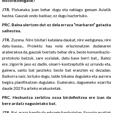
historikoengatik?
JTR.
Pixkanaka joan behar dugu eta nahiago genuen Asiatik
hastea. Gauzak ondo badoaz, ez dugu baztertuko.
PRC. Baina ulertzen dut ez dela erraza “markaren” gatazka
saihestea.
JTR.
Zuzena. Nire bisitari katalana daukat, nire webgunea, nire
datu-basea... Proiektu hau nola erlazionatzen dudanaren
araberakoa da, gauzak txertatu behar dira, beste komunikazio-
protokolo batzuk, sare sozialak, datu-base berri bat... Batez
ere, zigorrik jaso ez dadin, oinarri-kontzeptutik ez urrundu eta,
gainera, santu bat janzteko beste bat eranzten ez dezadan.
Baikorra naiz, lortuko dugu, talde bikaina dugulako eta aurrera
begira planifikatzen dugulako. Esaterako, dagoeneko ezarrita
daude 2027ra arteko erakusketak.
PRC. Hezkuntza zerbitzu osoa birdefinitzea ere izan da
bere ardatz nagusietako bat.
JTR.
Bai, arazo handia da edozein fundaziotan. Espazio guztiak