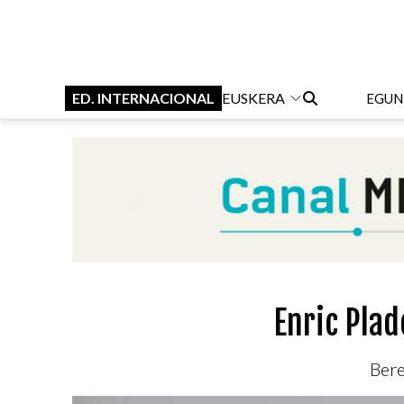
ED. INTERNACIONAL
EUSKERA
EGUN
Enric Plad
Bere