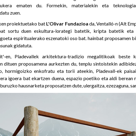
aukera ematen du. Formekin, materialekin eta teknologia
datu zuen.
ken proiektuetako bat
L'Olivar Fundazioa
da, Ventalló-n (Alt Em
bat sortu duen eskultura-lorategi batetik, kripta batetik eta
gogoeta espiritualerako eszenatoki oso bat. hainbat proposamen bi
asunak gidatuta.
t'-en, Pladevallek arkitektura-tradizio megalitikoak beste 
n dituen proposamena aurkezten du, tenplu sintoistekin adibide
o, hormigoizko enkofratu eta torii ateekin, Pladevall-ek paisa
itera igoera bat ekartzen duena, espazio poetiko eta aldi berean 
 buruzko hausnarketa proposatzen dute, ulergaitza, ezezaguna, sar