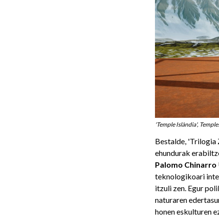
'Temple Islàndia', Temples
Bestalde, 'Trilogia
ehundurak erabiltze
Palomo Chinarro
teknologikoari inte
itzuli zen. Egur po
naturaren edertasun
honen eskulturen e