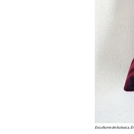
Escultures de butxaca, E