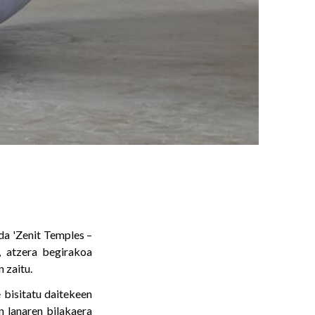
 da 'Zenit Temples –
, atzera begirakoa
 zaitu.
e bisitatu daitekeen
n lanaren bilakaera