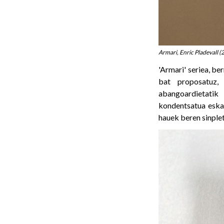
Armari, Enric Pladevall 
'Armari' seriea, be
bat proposatuz, 
abangoardietatik
kondentsatua eska
hauek beren sinplet