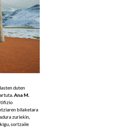
olasten duten
artuta.
Ana M.
tifizio
ntziaren bilaketara
adura zuriekin,
igu, sortzaile