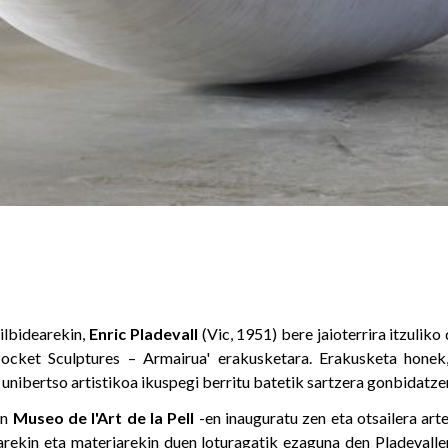
lbidearekin,
Enric Pladevall
(Vic, 1951) bere jaioterrira itzuliko
ocket Sculptures – Armairua' erakusketara. Erakusketa honek
e unibertso artistikoa ikuspegi berritu batetik sartzera gonbidatzen
an
Museo de l'Art de la Pell
-en inauguratu zen eta otsailera art
rekin eta materiarekin duen loturagatik ezaguna den Pladevalle