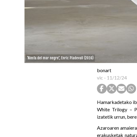
'Nimfa del mar negre', Enric Pladevall (2016)
bonart
vic
-
11/12/24
Hamarkadetako ibi
White Trilogy – P
izatetik urrun, ber
Azaroaren amaier
erakusketak natura