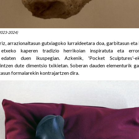
(2023-2024)
rriz, arrazionaltasun gutxiagoko lurraldeetara doa, garbitasun et
etxeko kaperen tradizio herrikoian inspiratuta eta erro
 edaten duen ikuspegian. Azkenik, 'Pocket Sculptures'-e
intzen dute dimentsio txikietan. Soberan dauden elementurik ga
asun formalarekin kontrajartzen dira.