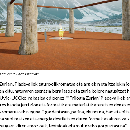
 del Zenit, Enric Pladevall.
 Zuria'n, Pladevallek egur polikromatua eta argiekin eta itzalekin j
n ditu, naturaren esentzia bera jasoz eta zuria kolore nagusitzat h
UVic-UCCko irakasleak dioenez, "'Trilogia Zurian' Pladevall-ek ar
res handia jarri zion eta formatik eta materiatik ateratzen den ese
likromatuarekin egina, " gardentasun, patina, ehundura, bao eta pitz
a sublimatzen eta energia destilatzen duten formak azaltzen zaizk
zaugarri diren emozioak, tentsioak eta muturreko gorpuztasuna”.