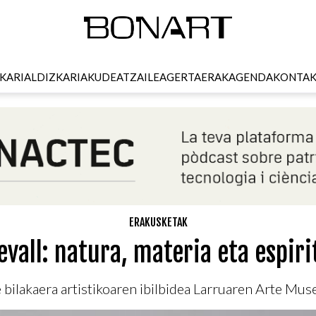
KARI
ALDIZKARIA
KUDEATZAILEA
GERTAERAK
AGENDA
KONTA
ERAKUSKETAK
evall: natura, materia eta espir
 bilakaera artistikoaren ibilbidea Larruaren Arte Mus