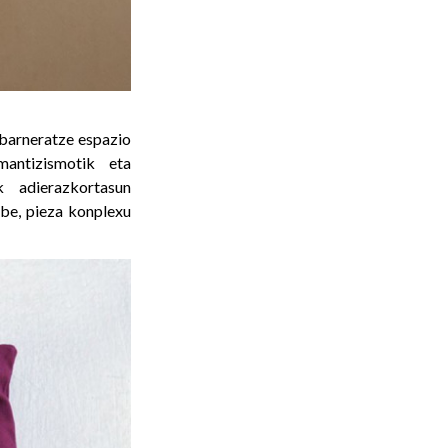
a barneratze espazio
mantizismotik eta
k adierazkortasun
be, pieza konplexu