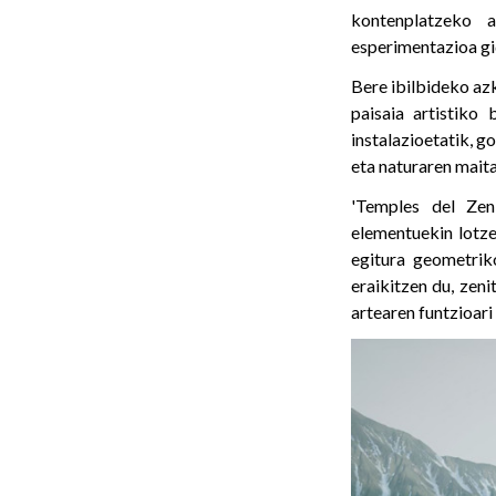
kontenplatzeko 
esperimentazioa gi
Bere ibilbideko az
paisaia artistiko 
instalazioetatik, 
eta naturaren mait
'Temples del Zeni
elementuekin lotze
egitura geometrik
eraikitzen du, zen
artearen funtzioari