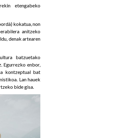
rekin etengabeko
pordà) kokatua, non
 erabilera anitzeko
ldu, denak artearen
kultura batzuetako
z. Egurrezko enbor,
ia kontzeptual bat
mistikoa. Lan hauek
tzeko bide gisa.