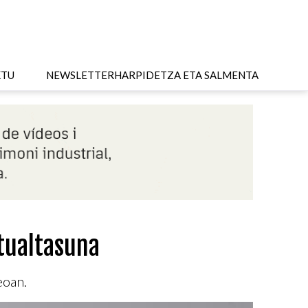
KTU
NEWSLETTER
HARPIDETZA ETA SALMENTA
itualtasuna
eoan.