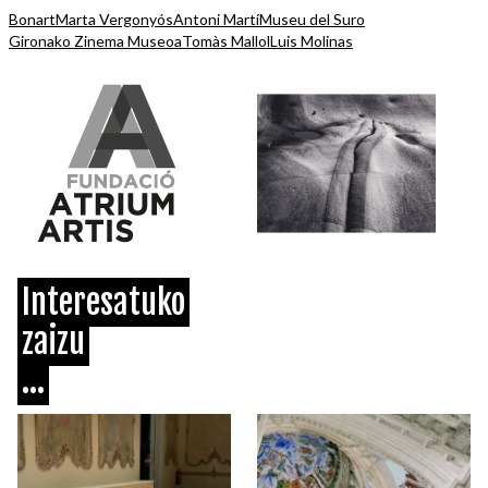
Bonart
Marta Vergonyós
Antoni Martí
Museu del Suro
Gironako Zinema Museoa
Tomàs Mallol
Luis Molinas
Interesatuko
zaizu
...