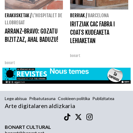
ERAKUSKETAK
/
L'HOSPITALET DE
BERRIAK
/
BARCELONA
LLOBREGAT
IRITZIAK CAC FABRA I
ARRANZ-BRAVO: GOZATU
COATS KUDEAKETA
BIZITZAZ, AHAL BADUZU!
LEHIAKETAN
bonart
bonart
Lege abisua
Pribatutasuna
Cookieen politika
Publizitatea
Arte digitalaren aldizkaria
BONART CULTURAL
bonart@bonart.cat