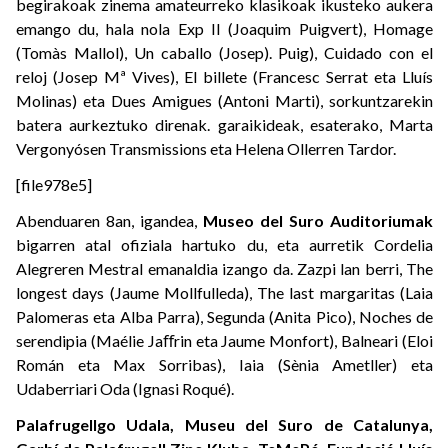
begirakoak zinema amateurreko klasikoak ikusteko aukera
emango du, hala nola Exp II (Joaquim Puigvert), Homage
(Tomàs Mallol), Un caballo (Josep). Puig), Cuidado con el
reloj (Josep Mª Vives), El billete (Francesc Serrat eta Lluís
Molinas) eta Dues Amigues (Antoni Marti), sorkuntzarekin
batera aurkeztuko direnak. garaikideak, esaterako, Marta
Vergonyósen Transmissions eta Helena Ollerren Tardor.
[file978e5]
Abenduaren 8an, igandea,
Museo del Suro Auditoriumak
bigarren atal ofiziala hartuko du, eta aurretik Cordelia
Alegreren Mestral emanaldia izango da. Zazpi lan berri, The
longest days (Jaume Mollfulleda), The last margaritas (Laia
Palomeras eta Alba Parra), Segunda (Anita Pico), Noches de
serendipia (Maélie Jaﬀrin eta Jaume Monfort), Balneari (Eloi
Román eta Max Sorribas), Iaia (Sènia Ametller) eta
Udaberriari Oda (Ignasi Roqué).
Palafrugellgo Udala, Museu del Suro de Catalunya,