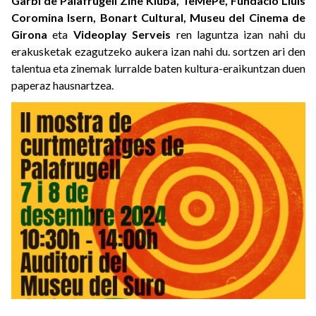
Garbí de Palafrugell Zine Kluba, TeMePé, Fundació Lluís
Coromina Isern, Bonart Cultural, Museu del Cinema de
Girona
eta
Videoplay Serveis
ren laguntza izan nahi du
erakusketak ezagutzeko aukera izan nahi du. sortzen ari den
talentua eta zinemak lurralde baten kultura-eraikuntzan duen
paperaz hausnartzea.