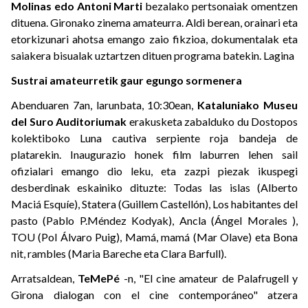
Molinas edo Antoni Marti
bezalako pertsonaiak omentzen
dituena. Gironako zinema amateurra. Aldi berean, orainari eta
etorkizunari ahotsa emango zaio fikzioa, dokumentalak eta
saiakera bisualak uztartzen dituen programa batekin. Lagina
Sustrai amateurretik gaur egungo sormenera
Abenduaren 7an, larunbata, 10:30ean,
Kataluniako Museu
del Suro Auditoriumak
erakusketa zabalduko du Dostopos
kolektiboko Luna cautiva serpiente roja bandeja de
platarekin. Inaugurazio honek film laburren lehen sail
ofizialari emango dio leku, eta zazpi piezak ikuspegi
desberdinak eskainiko dituzte: Todas las islas (Alberto
Maciá Esquíe), Statera (Guillem Castellón), Los habitantes del
pasto (Pablo P.Méndez Kodyak), Ancla (Ángel Morales ),
TOU (Pol Álvaro Puig), Mamá, mamá (Mar Olave) eta Bona
nit, rambles (Maria Bareche eta Clara Barfull).
Arratsaldean,
TeMePé
-n, "El cine amateur de Palafrugell y
Girona dialogan con el cine contemporáneo" atzera