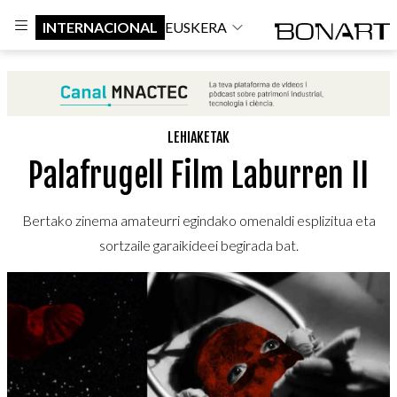
INTERNACIONAL
EUSKERA
LEHIAKETAK
Palafrugell Film Laburren II
Bertako zinema amateurri egindako omenaldi esplizitua eta
sortzaile garaikideei begirada bat.