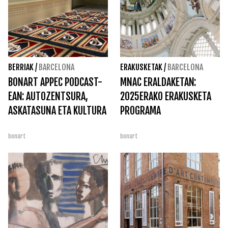
BERRIAK
/
BARCELONA
ERAKUSKETAK
/
BARCELONA
BONART APPEC PODCAST-
MNAC ERALDAKETAN:
EAN: AUTOZENTSURA,
2025ERAKO ERAKUSKETA
ASKATASUNA ETA KULTURA
PROGRAMA
bonart
bonart