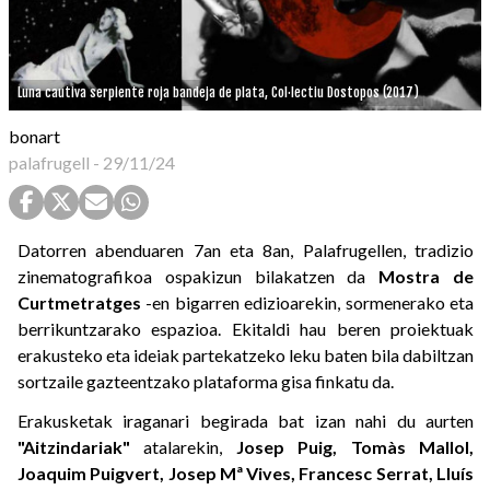
Luna cautiva serpiente roja bandeja de plata, Col·lectiu Dostopos (2017)
bonart
palafrugell
-
29/11/24
Datorren abenduaren 7an eta 8an, Palafrugellen, tradizio
zinematografikoa ospakizun bilakatzen da
Mostra de
Curtmetratges
-en bigarren edizioarekin, sormenerako eta
berrikuntzarako espazioa. Ekitaldi hau beren proiektuak
erakusteko eta ideiak partekatzeko leku baten bila dabiltzan
sortzaile gazteentzako plataforma gisa finkatu da.
Erakusketak iraganari begirada bat izan nahi du aurten
"Aitzindariak"
atalarekin,
Josep Puig, Tomàs Mallol,
Joaquim Puigvert, Josep Mª Vives, Francesc Serrat, Lluís