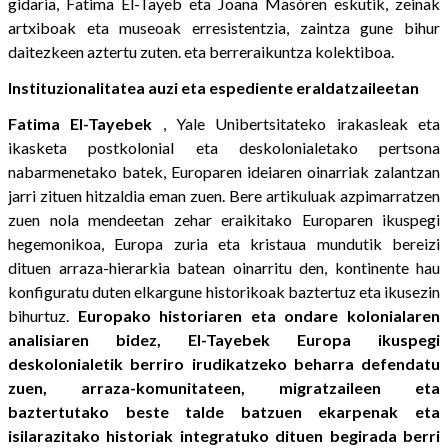
gidaria, Fatima El-Tayeb eta Joana Masóren eskutik, zeinak
artxiboak eta museoak erresistentzia, zaintza gune bihur
daitezkeen aztertu zuten. eta berreraikuntza kolektiboa.
Instituzionalitatea auzi eta espediente eraldatzaileetan
Fatima El-Tayebek
, Yale Unibertsitateko irakasleak eta
ikasketa postkolonial eta deskolonialetako pertsona
nabarmenetako batek, Europaren ideiaren oinarriak zalantzan
jarri zituen hitzaldia eman zuen. Bere artikuluak azpimarratzen
zuen nola mendeetan zehar eraikitako Europaren ikuspegi
hegemonikoa, Europa zuria eta kristaua mundutik bereizi
dituen arraza-hierarkia batean oinarritu den, kontinente hau
konfiguratu duten elkargune historikoak baztertuz eta ikusezin
bihurtuz.
Europako historiaren eta ondare kolonialaren
analisiaren bidez, El-Tayebek Europa ikuspegi
deskolonialetik berriro irudikatzeko beharra defendatu
zuen, arraza-komunitateen, migratzaileen eta
baztertutako beste talde batzuen ekarpenak eta
isilarazitako historiak integratuko dituen begirada berri