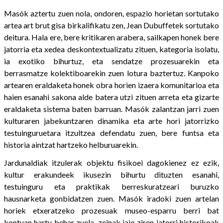
Masók aztertu zuen nola, ondoren, espazio horietan sortutako
artea art brut gisa birkalifikatu zen, Jean Dubuffetek sortutako
deitura. Hala ere, bere kritikaren arabera, sailkapen honek bere
jatorria eta xedea deskontextualizatu zituen, kategoria isolatu,
ia exotiko bihurtuz, eta sendatze prozesuarekin eta
berrasmatze kolektiboarekin zuen lotura baztertuz. Kanpoko
artearen eraldaketa honek obra horien izaera komunitarioa eta
haien esanahi sakona alde batera utzi zituen arreta eta gizarte
eraldaketa sistema baten barruan. Masók zalantzan jarri zuen
kulturaren jabekuntzaren dinamika eta arte hori jatorrizko
testuinguruetara itzultzea defendatu zuen, bere funtsa eta
historia aintzat hartzeko helburuarekin.
Jardunaldiak itzulerak objektu fisikoei dagokienez ez ezik,
kultur erakundeek ikusezin bihurtu dituzten esanahi,
testuinguru eta praktikak berreskuratzeari buruzko
hausnarketa gonbidatzen zuen. Masók iradoki zuen artelan
horiek etxeratzeko prozesuak museo-esparru berri bat
kontuan hartu behar zuela, zeinak jaio ziren jatorri historikoak