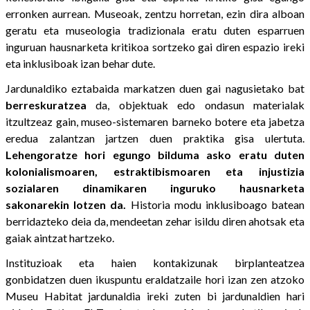
erronken aurrean. Museoak, zentzu horretan, ezin dira alboan
geratu eta museologia tradizionala eratu duten esparruen
inguruan hausnarketa kritikoa sortzeko gai diren espazio ireki
eta inklusiboak izan behar dute.
Jardunaldiko eztabaida markatzen duen gai nagusietako bat
berreskuratzea
da, objektuak edo ondasun materialak
itzultzeaz gain, museo-sistemaren barneko botere eta jabetza
eredua zalantzan jartzen duen praktika gisa ulertuta.
Lehengoratze hori egungo bilduma asko eratu duten
kolonialismoaren, estraktibismoaren eta injustizia
sozialaren dinamikaren inguruko hausnarketa
sakonarekin lotzen da.
Historia modu inklusiboago batean
berridazteko deia da, mendeetan zehar isildu diren ahotsak eta
gaiak aintzat hartzeko.
Instituzioak eta haien kontakizunak birplanteatzea
gonbidatzen duen ikuspuntu eraldatzaile hori izan zen atzoko
Museu Habitat jardunaldia ireki zuten bi jardunaldien hari