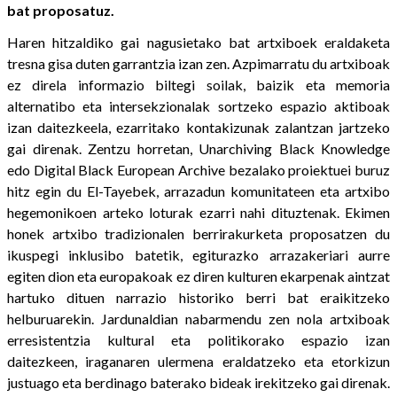
bat proposatuz.
Haren hitzaldiko gai nagusietako bat artxiboek eraldaketa
tresna gisa duten garrantzia izan zen. Azpimarratu du artxiboak
ez direla informazio biltegi soilak, baizik eta memoria
alternatibo eta intersekzionalak sortzeko espazio aktiboak
izan daitezkeela, ezarritako kontakizunak zalantzan jartzeko
gai direnak. Zentzu horretan, Unarchiving Black Knowledge
edo Digital Black European Archive bezalako proiektuei buruz
hitz egin du El-Tayebek, arrazadun komunitateen eta artxibo
hegemonikoen arteko loturak ezarri nahi dituztenak. Ekimen
honek artxibo tradizionalen berrirakurketa proposatzen du
ikuspegi inklusibo batetik, egiturazko arrazakeriari aurre
egiten dion eta europakoak ez diren kulturen ekarpenak aintzat
hartuko dituen narrazio historiko berri bat eraikitzeko
helburuarekin. Jardunaldian nabarmendu zen nola artxiboak
erresistentzia kultural eta politikorako espazio izan
daitezkeen, iraganaren ulermena eraldatzeko eta etorkizun
justuago eta berdinago baterako bideak irekitzeko gai direnak.