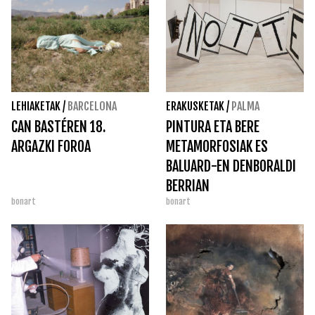
LEHIAKETAK
/
BARCELONA
ERAKUSKETAK
/
PALMA
CAN BASTÉREN 18.
PINTURA ETA BERE
ARGAZKI FOROA
METAMORFOSIAK ES
BALUARD-EN DENBORALDI
BERRIAN
bonart
bonart