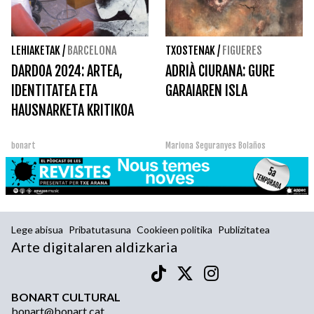
LEHIAKETAK
/
BARCELONA
TXOSTENAK
/
FIGUERES
DARDOA 2024: ARTEA,
ADRIÀ CIURANA: GURE
IDENTITATEA ETA
GARAIAREN ISLA
HAUSNARKETA KRITIKOA
bonart
Mariona Seguranyes Bolaños
Lege abisua
Pribatutasuna
Cookieen politika
Publizitatea
Arte digitalaren aldizkaria
BONART CULTURAL
bonart@bonart.cat