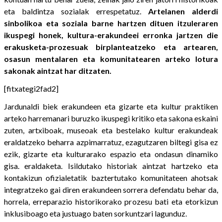
eta baldintza sozialak errespetatuz.
Artelanen alderdi
sinbolikoa eta soziala barne hartzen dituen itzuleraren
ikuspegi honek, kultura-erakundeei erronka jartzen die
erakusketa-prozesuak birplanteatzeko eta artearen,
osasun mentalaren eta komunitatearen arteko lotura
sakonak aintzat har ditzaten.
[fitxategi2fad2]
Jardunaldi biek erakundeen eta gizarte eta kultur praktiken
arteko harremanari buruzko ikuspegi kritiko eta sakona eskaini
zuten, artxiboak, museoak eta bestelako kultur erakundeak
eraldatzeko beharra azpimarratuz, ezagutzaren biltegi gisa ez
ezik, gizarte eta kulturarako espazio eta ondasun dinamiko
gisa. eraldaketa. Isildutako historiak aintzat hartzeko eta
kontakizun ofizialetatik baztertutako komunitateen ahotsak
integratzeko gai diren erakundeen sorrera defendatu behar da,
horrela, erreparazio historikorako prozesu bati eta etorkizun
inklusiboago eta justuago baten sorkuntzari lagunduz.