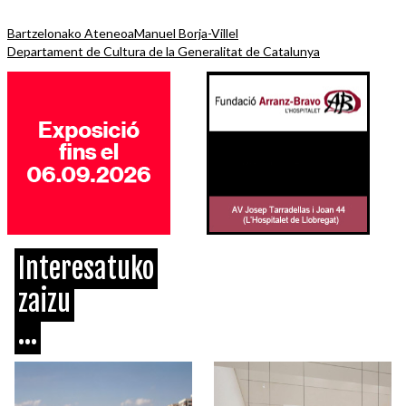
Bartzelonako Ateneoa
Manuel Borja-Villel
Departament de Cultura de la Generalitat de Catalunya
Interesatuko
zaizu
...