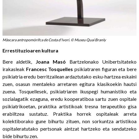
Màscara antropomòrifca de Costa d'Ivori. © Museu Quai Branly
Errestituzioaren kultura
Bere aldetik,
Joana Masó
Bartzelonako Unibertsitateko
irakasleak
Francesc Tosquelles
psikiatraren figuran eta bere
psikiatria eredu berritzailean ardaztutako esku-hartzea eskaini
zuen, osasun mentaleko arretaren egitura klasikoekin hautsi
zuena. Tosquellesek, psikiatriaren ikuspegi humanistiko eta
sozialagatik ezaguna, eredu kooperatiboa sartu zuen ospitale
psikiatrikoetan, praktika artistikoak tresna terapeutiko gisa
erabiltzea sustatuz. Praktika horrek ospitaleak arreta
kolektiborako gune bihurtu zituen, non sorkuntza artistikoa
ospitaleratutako pertsonak aintzat hartzeko eta sendatzeko
bide bihurtu zen.