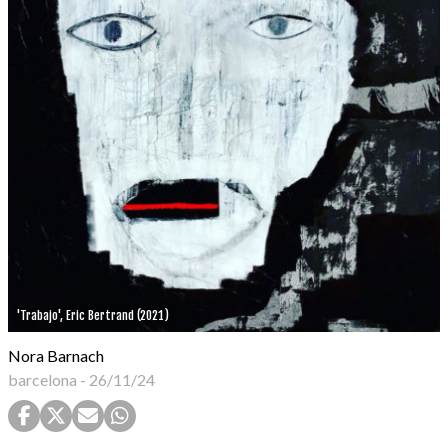
'Trabajo', Eric Bertrand (2021)
Nora Barnach
barcelona
-
26/11/24