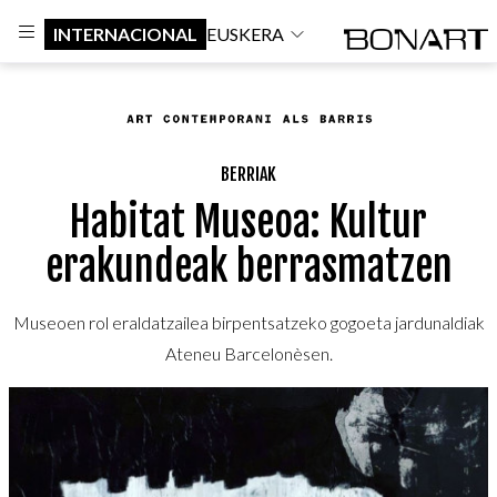
INTERNACIONAL
EUSKERA
BERRIAK
Habitat Museoa: Kultur
erakundeak berrasmatzen
Museoen rol eraldatzailea birpentsatzeko gogoeta jardunaldiak
Ateneu Barcelonèsen.