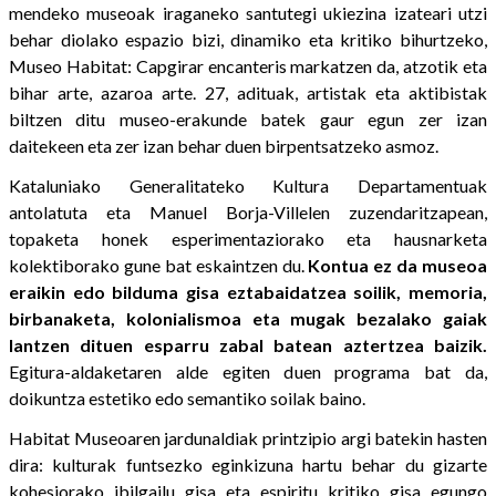
mendeko museoak iraganeko santutegi ukiezina izateari utzi
behar diolako espazio bizi, dinamiko eta kritiko bihurtzeko,
Museo Habitat: Capgirar encanteris markatzen da, atzotik eta
bihar arte, azaroa arte. 27, adituak, artistak eta aktibistak
biltzen ditu museo-erakunde batek gaur egun zer izan
daitekeen eta zer izan behar duen birpentsatzeko asmoz.
Kataluniako Generalitateko Kultura Departamentuak
antolatuta eta Manuel Borja-Villelen zuzendaritzapean,
topaketa honek esperimentaziorako eta hausnarketa
kolektiborako gune bat eskaintzen du.
Kontua ez da museoa
eraikin edo bilduma gisa eztabaidatzea soilik, memoria,
birbanaketa, kolonialismoa eta mugak bezalako gaiak
lantzen dituen esparru zabal batean aztertzea baizik.
Egitura-aldaketaren alde egiten duen programa bat da,
doikuntza estetiko edo semantiko soilak baino.
Habitat Museoaren jardunaldiak printzipio argi batekin hasten
dira: kulturak funtsezko eginkizuna hartu behar du gizarte
kohesiorako ibilgailu gisa eta espiritu kritiko gisa egungo