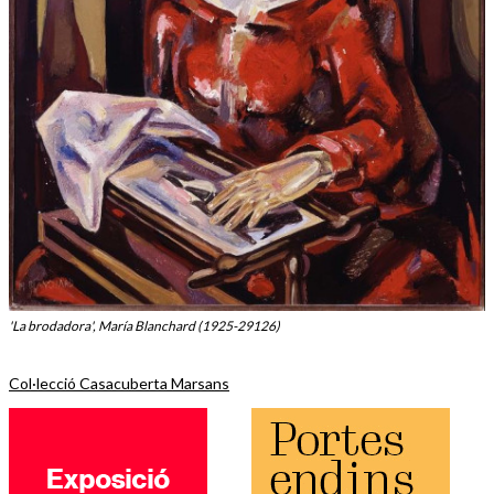
'La brodadora', María Blanchard (1925-29126)
Col·lecció Casacuberta Marsans