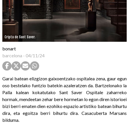
Cripta de Sant Saver.
bonart
barcelona
-
04/11/24
Garai batean elizgizon gaixoentzako ospitalea zena, gaur egun
oso bestelako funtzio batekin azaleratzen da. Bartzelonako la
Palla kalean kokatutako Sant Saver Ospitale zaharreko
hormak, mendeetan zehar bere hormetan lo egon diren istorioei
bizi berri ematen dien ezohiko espazio artistiko batean bihurtu
dira, eta egoitza berri bihurtu dira. Casacuberta Marsans
bilduma.