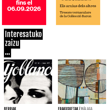
Interesatuko
zaizu
...
BERRIAK
ERAKUSKETAK
/
MÀLAGA