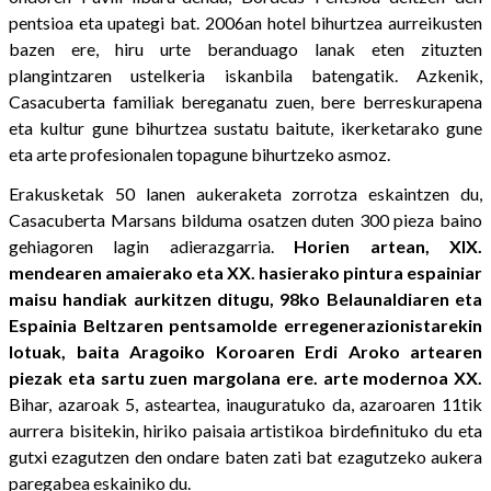
pentsioa eta upategi bat. 2006an hotel bihurtzea aurreikusten
bazen ere, hiru urte beranduago lanak eten zituzten
plangintzaren ustelkeria iskanbila batengatik. Azkenik,
Casacuberta familiak bereganatu zuen, bere berreskurapena
eta kultur gune bihurtzea sustatu baitute, ikerketarako gune
eta arte profesionalen topagune bihurtzeko asmoz.
Erakusketak 50 lanen aukeraketa zorrotza eskaintzen du,
Casacuberta Marsans bilduma osatzen duten 300 pieza baino
gehiagoren lagin adierazgarria.
Horien artean, XIX.
mendearen amaierako eta XX. hasierako pintura espainiar
maisu handiak aurkitzen ditugu, 98ko Belaunaldiaren eta
Espainia Beltzaren pentsamolde erregenerazionistarekin
lotuak, baita Aragoiko Koroaren Erdi Aroko artearen
piezak eta sartu zuen margolana ere. arte modernoa XX.
Bihar, azaroak 5, asteartea, inauguratuko da, azaroaren 11tik
aurrera bisitekin, hiriko paisaia artistikoa birdefinituko du eta
gutxi ezagutzen den ondare baten zati bat ezagutzeko aukera
paregabea eskainiko du.