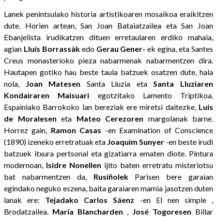
Lanek penintsulako historia artistikoaren mosaikoa eraikitzen
dute. Horien artean, San Joan Bataiatzailea eta San Joan
Ebanjelista irudikatzen dituen erretaularen erdiko mahaia,
agian
Lluís Borrassàk
edo
Gerau Gener-
ek egina, eta Santes
Creus monasterioko pieza nabarmenak nabarmentzen dira.
Hautapen gotiko hau beste taula batzuek osatzen dute, hala
nola,
Joan Matesen
Santa Lluzia eta
Santa Lluziaren
Kondairaren Maisuari
egotzitako Lamento Triptikoa.
Espainiako Barrokoko lan bereziak ere miretsi daitezke,
Luis
de Moralesen
eta
Mateo Cerezoren
margolanak barne.
Horrez gain,
Ramon Casas
-en Examination of Conscience
(1890) izeneko erretratuak eta
Joaquim Sunyer
-en beste irudi
batzuek itxura pertsonal eta gizatiarra ematen diote. Pintura
modernoan,
Isidre Nonellen
ijito baten erretratu misteriotsu
bat nabarmentzen da,
Rusiñolek
Parisen bere garaian
egindako neguko eszena, baita garaiaren mamia jasotzen duten
lanak ere:
Tejadako Carlos Sáenz
-en El nen simple ,
Brodatzailea.
María Blancharden
,
José Togoresen
Billar