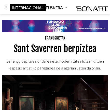
INTERNACIONAL
EUSKERA
ERAKUSKETAK
Sant Saverren berpiztea
Lehengo ospitalea ondarea eta modernitatea lotzen dituen
espazio artistiko paregabea dela agerian uzten da orain.