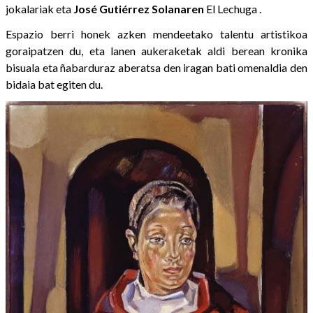
jokalariak eta
José Gutiérrez Solanaren
El Lechuga .
Espazio berri honek azken mendeetako talentu artistikoa
goraipatzen du, eta lanen aukeraketak aldi berean kronika
bisuala eta ñabarduraz aberatsa den iragan bati omenaldia den
bidaia bat egiten du.