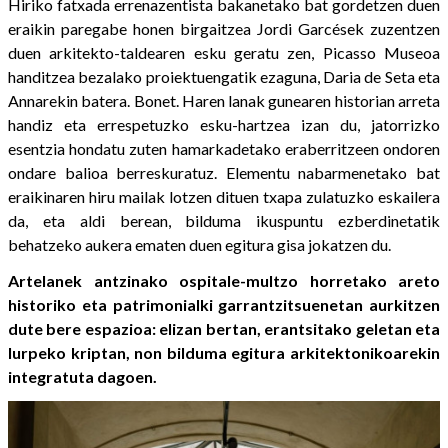
Hiriko fatxada errenazentista bakanetako bat gordetzen duen
eraikin paregabe honen birgaitzea Jordi Garcések zuzentzen
duen arkitekto-taldearen esku geratu zen, Picasso Museoa
handitzea bezalako proiektuengatik ezaguna, Daria de Seta eta
Annarekin batera. Bonet. Haren lanak gunearen historian arreta
handiz eta errespetuzko esku-hartzea izan du, jatorrizko
esentzia hondatu zuten hamarkadetako eraberritzeen ondoren
ondare balioa berreskuratuz. Elementu nabarmenetako bat
eraikinaren hiru mailak lotzen dituen txapa zulatuzko eskailera
da, eta aldi berean, bilduma ikuspuntu ezberdinetatik
behatzeko aukera ematen duen egitura gisa jokatzen du.
Artelanek antzinako ospitale-multzo horretako areto
historiko eta patrimonialki garrantzitsuenetan aurkitzen
dute bere espazioa: elizan bertan, erantsitako geletan eta
lurpeko kriptan, non bilduma egitura arkitektonikoarekin
integratuta dagoen.