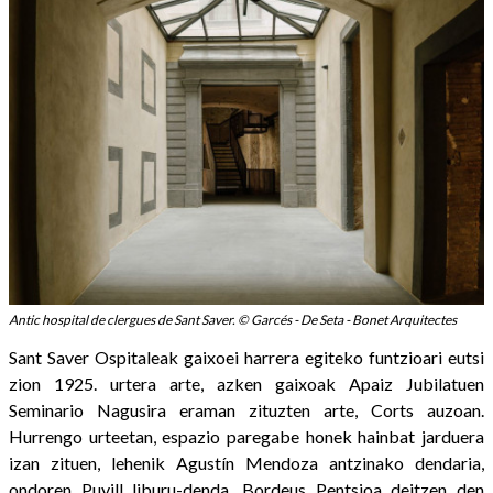
Antic hospital de clergues de Sant Saver. © Garcés - De Seta - Bonet Arquitectes
Sant Saver Ospitaleak gaixoei harrera egiteko funtzioari eutsi
zion 1925. urtera arte, azken gaixoak Apaiz Jubilatuen
Seminario Nagusira eraman zituzten arte, Corts auzoan.
Hurrengo urteetan, espazio paregabe honek hainbat jarduera
izan zituen, lehenik Agustín Mendoza antzinako dendaria,
ondoren Puvill liburu-denda, Bordeus Pentsioa deitzen den