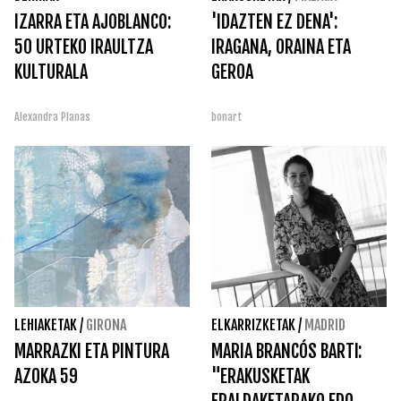
IZARRA ETA AJOBLANCO:
'IDAZTEN EZ DENA':
50 URTEKO IRAULTZA
IRAGANA, ORAINA ETA
KULTURALA
GEROA
Alexandra Planas
bonart
LEHIAKETAK
/
GIRONA
ELKARRIZKETAK
/
MADRID
MARRAZKI ETA PINTURA
MARIA BRANCÓS BARTI:
AZOKA 59
"ERAKUSKETAK