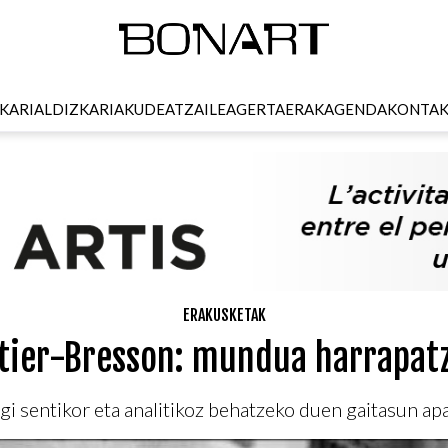
KARI
ALDIZKARIA
KUDEATZAILEA
GERTAERAK
AGENDA
KONTA
ERAKUSKETAK
tier-Bresson: mundua harrapat
i sentikor eta analitikoz behatzeko duen gaitasun apa