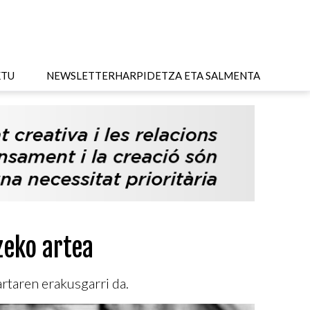
KTU
NEWSLETTER
HARPIDETZA ETA SALMENTA
zeko artea
rtaren erakusgarri da.