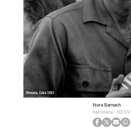
L'Havana, Cuba 1963
Nora Barnach
barcelona
-
10/10/