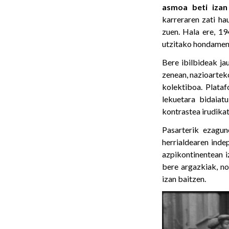
asmoa beti izan
karreraren zati h
zuen. Hala ere, 19
utzitako hondamen
Bere ibilbideak j
zenean, nazioarteko
kolektiboa. Plata
lekuetara bidaiat
kontrastea irudikat
Pasarterik ezagun
herrialdearen ind
azpikontinentean i
bere argazkiak, n
izan baitzen.