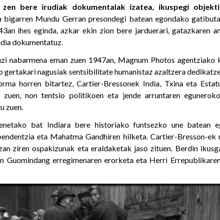
 zen bere irudiak dokumentalak izatea, ikuspegi objekti
au bigarren Mundu Gerran presondegi batean egondako gatibuta
43an ihes eginda, azkar ekin zion bere jarduerari, gatazkaren 
dia dokumentatuz.
auzi nabarmena eman zuen 1947an, Magnum Photos agentziako ki
 gertakari nagusiak sentsibilitate humanistaz azaltzera dedikatz
forma horren bitartez, Cartier-Bressonek India, Txina eta Esta
u zuen, non tentsio politikoen eta jende arruntaren egunerok
u zuen.
enetako bat Indiara bere historiako funtsezko une batean e
ependentzia eta Mahatma Gandhiren hilketa. Cartier-Bresson-ek 
zan ziren ospakizunak eta eraldaketak jaso zituen. Berdin ikusg
on Guomindang erregimenaren erorketa eta Herri Errepublikaren