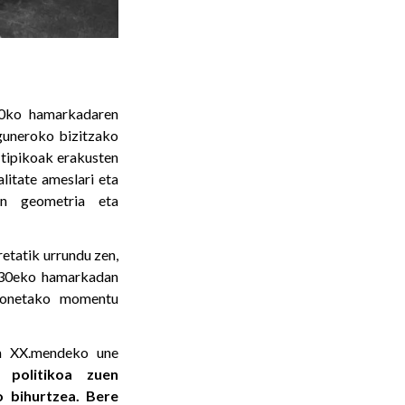
920ko hamarkadaren
eguneroko bizitzako
 tipikoak erakusten
litate ameslari eta
ren geometria eta
retatik urrundu zen,
1930eko hamarkadan
 honetako momentu
on XX.mendeko une
a politikoa zuen
o bihurtzea. Bere