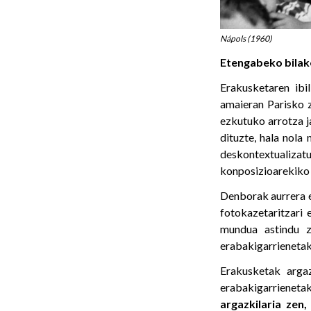
Nápols (1960)
Etengabeko bilak
Erakusketaren ibi
amaieran Parisko z
ezkutuko arrotza j
dituzte, hala nola
deskontextualiza
konposizioarekiko o
Denborak aurrera eg
fotokazetaritzari
mundua astindu z
erabakigarrienetak
Erakusketak arga
erabakigarriene
argazkilaria zen