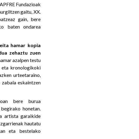
a MAPFRE Fundazioak
rgiltzen gaitu, XX.
patzeaz gain, bere
ako baten ondarea
geita hamar kopia
odua zehaztu zuen
hamar azalpen testu
a eta kronologikoki
azken urteetaraino,
i zabala eskaintzen
ioan bere burua
 begirako honetan.
 artista garaikide
azgarrienak hautatu
etan eta bestelako