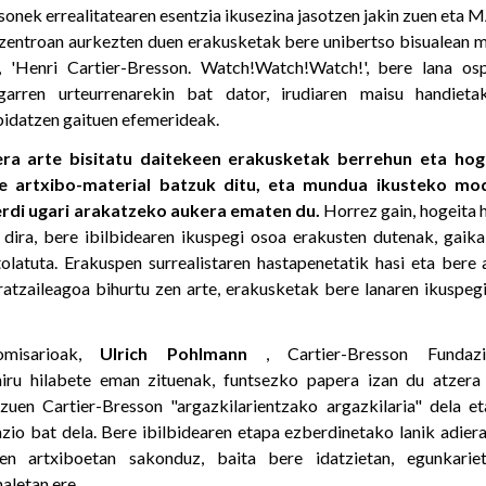
sonek errealitatearen esentzia ikusezina jasotzen jakin zuen et
entroan aurkezten duen erakusketak bere unibertso bisualean mu
 'Henri Cartier-Bresson. Watch!Watch!Watch!', bere lana os
igarren urteurrenarekin bat dator, irudiaren maisu handiet
idatzen gaituen efemerideak.
era arte bisitatu daitekeen erakusketak berrehun eta ho
te artxibo-material batzuk ditu, eta mundua ikusteko m
erdi ugari arakatzeko aukera ematen du.
Horrez gain, hogeita 
n dira, bere ibilbidearen ikuspegi osoa erakusten dutenak, gaik
olatuta. Erakuspen surrealistaren hastapenetatik hasi eta bere 
ratzaileagoa bihurtu zen arte, erakusketak bere lanaren ikuspeg
omisarioak,
Ulrich Pohlmann
, Cartier-Bresson Fundaz
ru hilabete eman zituenak, funtsezko papera izan du atzera
uen Cartier-Bresson "argazkilarientzako argazkilaria" dela eta
azio bat dela. Bere ibilbidearen etapa ezberdinetako lanik adier
aren artxiboetan sakonduz, baita bere idatzietan, egunkari
letan ere.