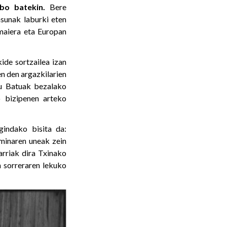
bo batekin.
Bere
sunak laburki eten
amaiera eta Europan
de sortzailea izan
en den argazkilarien
tu Batuak bezalako
o bizipenen arteko
gindako bisita da:
minaren uneak zein
arriak dira Txinako
 sorreraren lekuko