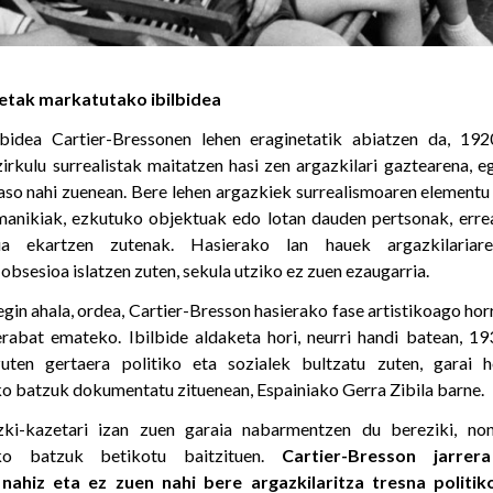
etak markatutako ibilbidea
lbidea Cartier-Bressonen lehen eraginetatik abiatzen da, 1
irkulu surrealistak maitatzen hasi zen argazkilari gaztearena, 
aso nahi zuenean. Bere lehen argazkiek surrealismoaren elementu
 manikiak, ezkutuko objektuak edo lotan dauden pertsonak, errea
tua ekartzen zutenak. Hasierako lan hauek argazkilaria
bsesioa islatzen zuten, sekula utziko ez zuen ezaugarria.
in ahala, ordea, Cartier-Bresson hasierako fase artistikoago hor
 erabat emateko. Ibilbide aldaketa hori, neurri handi batean, 
uten gertaera politiko eta sozialek bultzatu zuten, garai
o batzuk dokumentatu zituenean, Espainiako Gerra Zibila barne.
zki-kazetari izan zuen garaia nabarmentzen du bereziki, n
tako batzuk betikotu baitzituen.
Cartier-Bresson jarrer
, nahiz eta ez zuen nahi bere argazkilaritza tresna politik