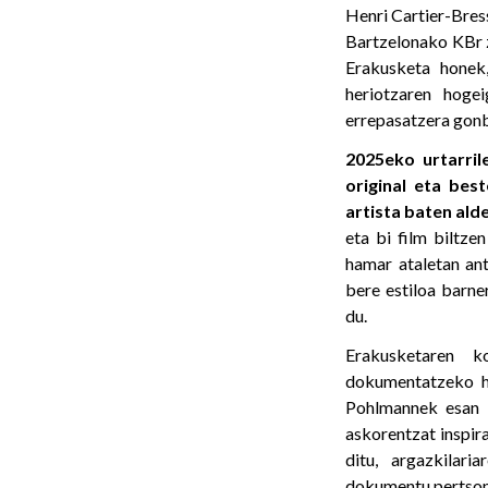
Henri Cartier-Bres
Bartzelonako KBr z
Erakusketa honek,
heriotzaren hoge
errepasatzera gonb
2025eko urtarril
original eta bes
artista baten ald
eta bi film biltze
hamar ataletan ant
bere estiloa barne
du.
Erakusketaren k
dokumentatzeko hi
Pohlmannek esan z
askorentzat inspir
ditu, argazkilari
dokumentu pertsona