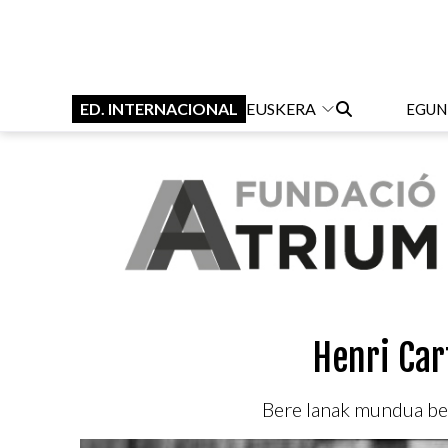
ED. INTERNACIONAL
EUSKERA
EGUN
Henri Car
Bere lanak mundua beg