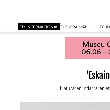
ED. INTERNACIONAL
EUSKERA
EGUN
'Eskain
Naturaren indarraren et