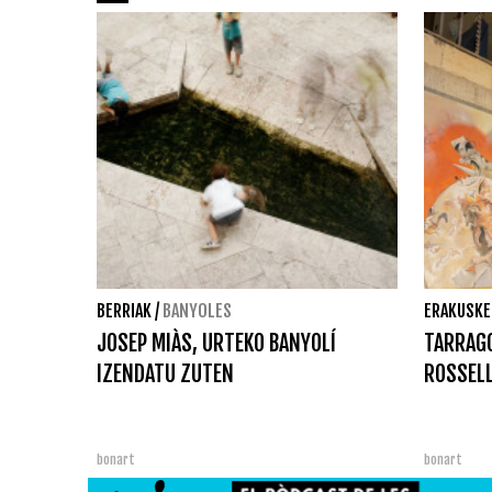
BERRIAK
/
BANYOLES
ERAKUSKE
JOSEP MIÀS, URTEKO BANYOLÍ
TARRAG
IZENDATU ZUTEN
ROSSELL
bonart
bonart