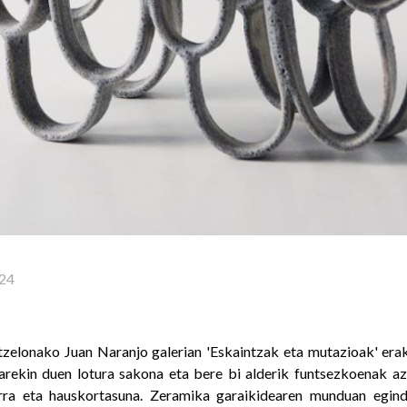
24
tzelonako Juan Naranjo galerian 'Eskaintzak eta mutazioak' era
urarekin duen lotura sakona eta bere bi alderik funtsezkoenak a
darra eta hauskortasuna. Zeramika garaikidearen munduan egind