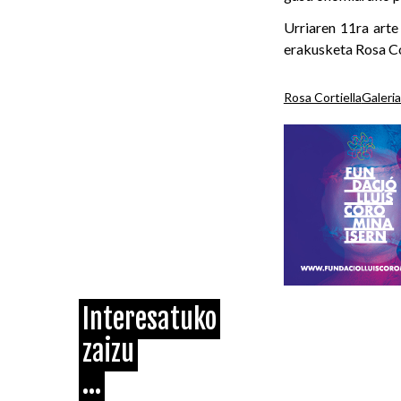
Urriaren 11ra arte
erakusketa Rosa C
Rosa Cortiella
Galeri
Interesatuko
zaizu
...