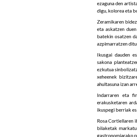
ezaguna den artist
digu, kolorea eta b
Zeramikaren bidez,
eta askatzen duen
batekin osatzen da
azpimarratzen ditue
Ikusgai dauden e
sakona planteatz
ezkutua sinbolizatz
xeheenek bizitzare
ahultasuna izan arr
Indarraren eta fi
erakusketaren arda
ikuspegi berriak es
Rosa Cortiellaren 
bilaketak markatu 
gastronomiarako pie