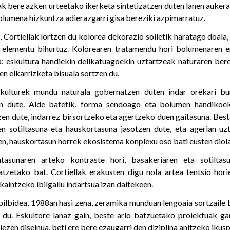
ak bere azken urteetako ikerketa sintetizatzen duten lanen auker
olumena hizkuntza adierazgarri gisa bereziki azpimarratuz.
 Cortiellak lortzen du kolorea dekorazio soiletik haratago doala,
 elementu bihurtuz. Kolorearen tratamendu hori bolumenaren era
: eskultura handiekin delikatuagoekin uztartzeak naturaren be
n elkarrizketa bisuala sortzen du.
skulturek mundu naturala gobernatzen duten indar orekari bu
en dute. Alde batetik, forma sendoago eta bolumen handikoek
en dute, indarrez birsortzeko eta agertzeko duen gaitasuna. Besta
n sotiltasuna eta hauskortasuna jasotzen dute, eta agerian uz
en, hauskortasun horrek ekosistema konplexu oso bati eusten diola
ntasunaren arteko kontraste hori, basakeriaren eta sotilta
tzetako bat. Cortiellak erakusten digu nola artea tentsio hor
kaintzeko ibilgailu indartsua izan daitekeen.
ibilbidea, 1988an hasi zena, zeramika munduan lengoaia sortzaile
du. Eskultore lanaz gain, beste arlo batzuetako proiektuak gar
zen diseinua, beti ere bere ezaugarri den diziplina anitzeko ikusp