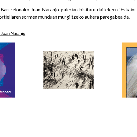
 Bartzelonako Juan Naranjo galerian bisitatu daitekeen 'Eskain
ortiellaren sormen munduan murgiltzeko aukera paregabea da.
a Juan Naranjo