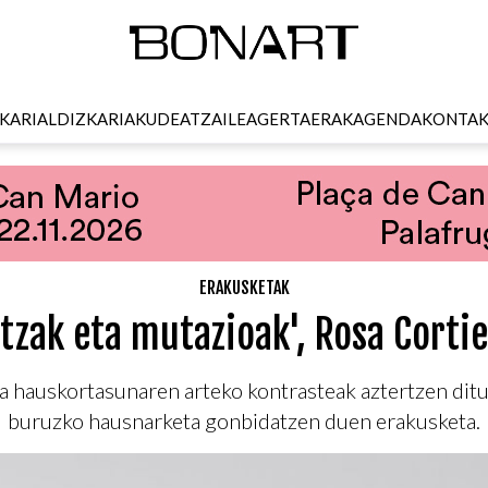
KARI
ALDIZKARIA
KUDEATZAILEA
GERTAERAK
AGENDA
KONTA
ERAKUSKETAK
tzak eta mutazioak', Rosa Cortie
a hauskortasunaren arteko kontrasteak aztertzen ditue
buruzko hausnarketa gonbidatzen duen erakusketa.