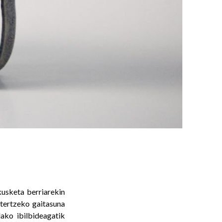
kusketa berriarekin
ztertzeko gaitasuna
ako ibilbideagatik