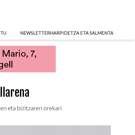
KTU
NEWSLETTER
HARPIDETZA ETA SALMENTA
llarena
n eta bizitzaren orekari