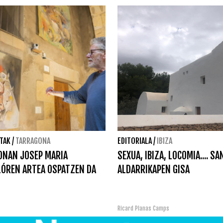
TAK
/
TARRAGONA
EDITORIALA
/
IBIZA
ONAN JOSEP MARIA
SEXUA, IBIZA, LOCOMIA.... SA
ÓREN ARTEA OSPATZEN DA
ALDARRIKAPEN GISA
Ricard Planas Camps