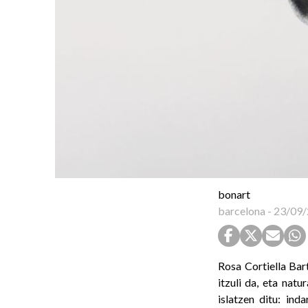
bonart
barcelona
-
23/09/
Rosa Cortiella Bar
itzuli da, eta nat
islatzen ditu: in