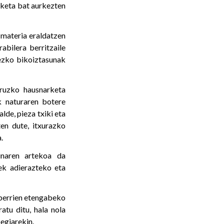
aketa bat aurkezten
 materia eraldatzen
bilera berritzaile
rezko bikoiztasunak
ruzko hausnarketa
 naturaren botere
lde, pieza txiki eta
ten dute, itxurazko
.
sunaren artekoa da
iek adierazteko eta
 berrien etengabeko
atu ditu, hala nola
egiarekin.