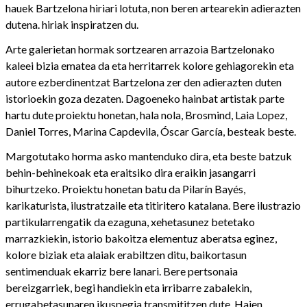
hauek Bartzelona hiriari lotuta, non beren artearekin adierazten
dutena. hiriak inspiratzen du.
Arte galerietan hormak sortzearen arrazoia Bartzelonako
kaleei bizia ematea da eta herritarrek kolore gehiagorekin eta
autore ezberdinentzat Bartzelona zer den adierazten duten
istorioekin goza dezaten. Dagoeneko hainbat artistak parte
hartu dute proiektu honetan, hala nola, Brosmind, Laia Lopez,
Daniel Torres, Marina Capdevila, Óscar García, besteak beste.
Margotutako horma asko mantenduko dira, eta beste batzuk
behin-behinekoak eta eraitsiko dira eraikin jasangarri
bihurtzeko. Proiektu honetan batu da Pilarín Bayés,
karikaturista, ilustratzaile eta titiritero katalana. Bere ilustrazio
partikularrengatik da ezaguna, xehetasunez betetako
marrazkiekin, istorio bakoitza elementuz aberatsa eginez,
kolore biziak eta alaiak erabiltzen ditu, baikortasun
sentimenduak ekarriz bere lanari. Bere pertsonaia
bereizgarriek, begi handiekin eta irribarre zabalekin,
errugabetasunaren ikuspegia transmititzen dute. Haien