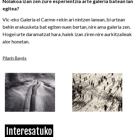
Nolakoa izan zen zure esperientzia arte galeria batean lan
egitea?
Vic-eko Galeria el Carme-rekin ari nintzen lanean, bi urtean
behin erakusketa bat egiten nuen bertan, nire ama galeria zen.
Hogei urte daramatzat hara, haiek izan ziren nire aurkitzaileak
alor honetan.
Pilarín Bayés
Interesatuko