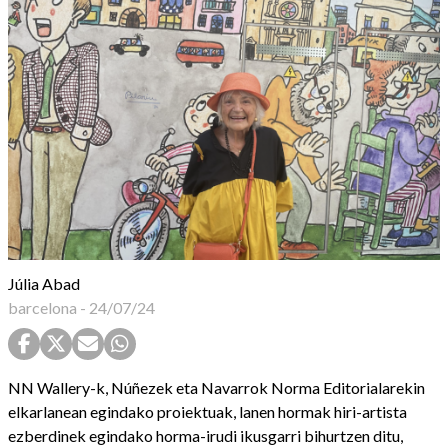
Júlia Abad
barcelona
-
24/07/24
NN Wallery-k, Núñezek eta Navarrok Norma Editorialarekin
elkarlanean egindako proiektuak, lanen hormak hiri-artista
ezberdinek egindako horma-irudi ikusgarri bihurtzen ditu,