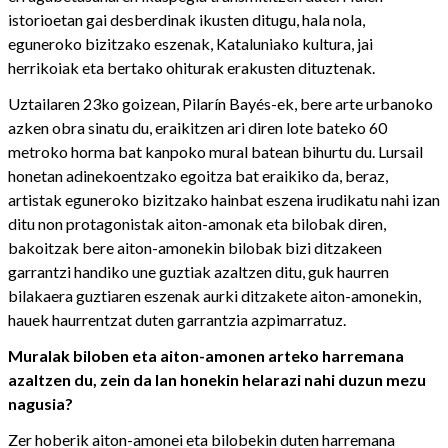
istorioetan gai desberdinak ikusten ditugu, hala nola,
eguneroko bizitzako eszenak, Kataluniako kultura, jai
herrikoiak eta bertako ohiturak erakusten dituztenak.
Uztailaren 23ko goizean, Pilarín Bayés-ek, bere arte urbanoko
azken obra sinatu du, eraikitzen ari diren lote bateko 60
metroko horma bat kanpoko mural batean bihurtu du. Lursail
honetan adinekoentzako egoitza bat eraikiko da, beraz,
artistak eguneroko bizitzako hainbat eszena irudikatu nahi izan
ditu non protagonistak aiton-amonak eta bilobak diren,
bakoitzak bere aiton-amonekin bilobak bizi ditzakeen
garrantzi handiko une guztiak azaltzen ditu, guk haurren
bilakaera guztiaren eszenak aurki ditzakete aiton-amonekin,
hauek haurrentzat duten garrantzia azpimarratuz.
Muralak biloben eta aiton-amonen arteko harremana
azaltzen du, zein da lan honekin helarazi nahi duzun mezu
nagusia?
Zer hoberik aiton-amonei eta bilobekin duten harremana