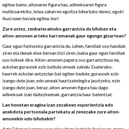
egitea baino, aitonaren figura hau, adinekoaren figura
mutikoarekiko, lotea zaharren egoitza bihurtuko denez, egoki
ikusi nuen bezala egitea. hori
Zure ustez, zenbaterainoko garrantzia du biloben eta
aiton-amonen arteko harremanak gaur egungo gizartean?
Gaur egun funtsezko garrantzia du. Lehen, familiak oso handiak
ziren eta denak etxe berean bizi ziren, baina gaur egun familiak
oso txikiak dira. Aiton-amonen papera oso garrantzitsua da,
askotan gurasoek ezin baitute umeak zaindu. Esaterako,
haurrek eskolan antzezlan bat egiten badute, gurasoek ezin
izango dute joan, edo umeak haurtzaindegira jasotzeko, ezin
izango dute joan, beraz, aiton-amonen figura hau dago
adinekoak izan daitezkeenak. garrantzia haur batentzat.
Lan honetan eragina izan zezakeen esperientzia edo
anekdota pertsonala partekatu al zenezake zure aiton-
amonekin edo bilobekin?
Arte Ederren karrera osoa nire aitona batekin ikasi nuen, gerra