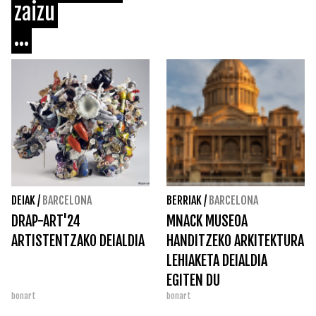
zaizu
...
DEIAK
/
BARCELONA
BERRIAK
/
BARCELONA
DRAP-ART'24
MNACK MUSEOA
ARTISTENTZAKO DEIALDIA
HANDITZEKO ARKITEKTURA
LEHIAKETA DEIALDIA
EGITEN DU
bonart
bonart