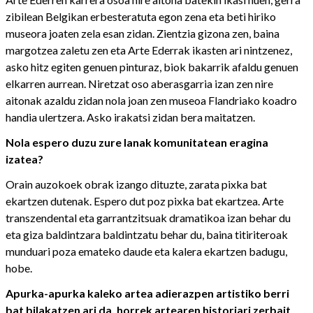
zibilean Belgikan erbesteratuta egon zena eta beti hiriko
museora joaten zela esan zidan. Zientzia gizona zen, baina
margotzea zaletu zen eta Arte Ederrak ikasten ari nintzenez,
asko hitz egiten genuen pinturaz, biok bakarrik afaldu genuen
elkarren aurrean. Niretzat oso aberasgarria izan zen nire
aitonak azaldu zidan nola joan zen museoa Flandriako koadro
handia ulertzera. Asko irakatsi zidan bera maitatzen.
Nola espero duzu zure lanak komunitatean eragina
izatea?
Orain auzokoek obrak izango dituzte, zarata pixka bat
ekartzen dutenak. Espero dut poz pixka bat ekartzea. Arte
transzendental eta garrantzitsuak dramatikoa izan behar du
eta giza baldintzara baldintzatu behar du, baina titiriteroak
munduari poza emateko daude eta kalera ekartzen badugu,
hobe.
Apurka-apurka kaleko artea adierazpen artistiko berri
bat bilakatzen ari da, horrek artearen historiari zerbait