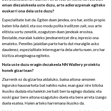
eman diezaiokeela uste duzu, arte adierazpenak egiteko
euskarri ona dela uste duzu?
Espezialitate bat da. Egiten duen jendea, oro har, estilo propio
baten bila dabil, eta oso modu polita iruditzen zait, oso arte
elitista sortu zenetik, ezagutzen duen jendeak erostea.
Bestalde, muralak kaleko jendearentzat dira, inpresio ona
emateko. Penelles jaialdian parte hartu dut muralgile asko
daudenez, espezialitate interesgarria dela ulertu nuen, oro har
bizitza atseginagoa egiteko.
Nola uste duzu eragin dezakeela NN Wallery proiektu
honek gizartean?
Ziurrenik ez du gizartea aldatuko, baina aitona-amonen
inguruko hausnarketa bat nahiko nuke, esan gaur nire biloba
ikusiko dudala eta haiekin zerbait berria egingo dudala; eta
noski gaur bere aitona ezagutuko duela eta bere arreta izango
duela esatea. Haien arteko harremana ikusiko da.