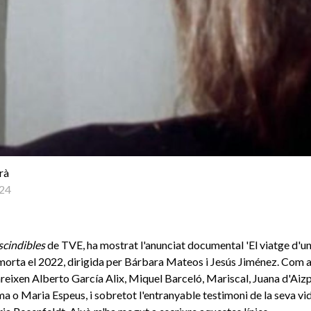
rà
24
cindibles
de TVE, ha mostrat l'anunciat documental 'El viatge d'una
morta el 2022, dirigida per Bárbara Mateos i Jesús Jiménez. Com a
reixen Alberto García Alix, Miquel Barceló, Mariscal, Juana d'Aiz
a o Maria Espeus, i sobretot l'entranyable testimoni de la seva vid