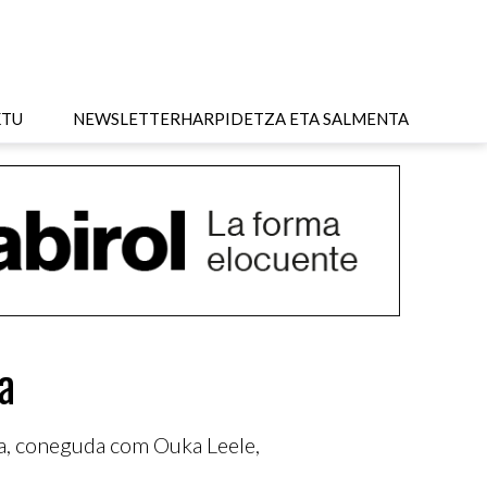
KTU
NEWSLETTER
HARPIDETZA ETA SALMENTA
a
edma, coneguda com Ouka Leele,