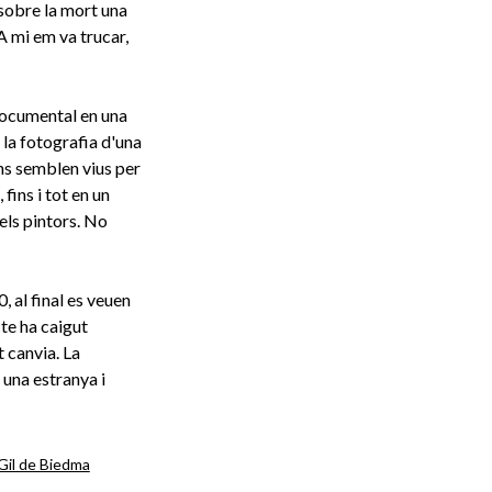
sobre la mort una
A mi em va trucar,
 documental en una
 la fotografia d'una
ns semblen vius per
fins i tot en un
ls pintors. No
 al final es veuen
cte ha caigut
t canvia. La
 una estranya i
Gil de Biedma