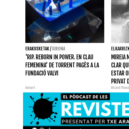
ERAKUSKETAK
/
GIRONA
ELKARRIZ
'RIP. REBORN IN POWER. EN CLAU
MIREIA 
FEMENINA' DE TORRENT PAGÈS A LA
CLAR QU
FUNDACIÓ VALVI
ESTAR O
PRIVAT 
bonart
Ricard Plan