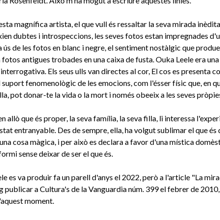
aria Rosenfeldt. Això m'ha mogut a escriure aquestes línies.
a magnífica artista, el que vull és ressaltar la seva mirada inèdita 
ien dubtes i introspeccions, les seves fotos estan impregnades d
a ús de les fotos en blanc i negre, el sentiment nostàlgic que produei
fotos antigues trobades en una caixa de fusta. Ouka Leele era un
interrogativa. Els seus ulls van directes al cor, El cos es presenta
l suport fenomenològic de les emocions, com l'ésser físic que, en 
lla, pot donar-te la vida o la mort i només obeeix a les seves pròpies 
 allò que és proper, la seva família, la seva filla, li interessa l'exper
stat entranyable. Des de sempre, ella, ha volgut sublimar el que és 
 una cosa màgica, i per això es declara a favor d'una mística domèst
formi sense deixar de ser el que és.
 es va produir fa un parell d'anys el 2022, però a l'article "La mira
g publicar a Cultura's de la Vanguardia núm. 399 el febrer de 2010,
d'aquest moment.