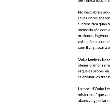
per l'única filla, M
No descobriré aquest
seves obres apareix
s'intensifica quan f
memòria són com a 
profunda, ingènua i 
cal conèixer, com e
com li va passar a e
Ouka Leele es fixa en
plenes d'amor i ami
el que és proper en
és ordinari es trans
La mort d'Ouka Leele
misteriosa" que vai
abans vaig parlar 