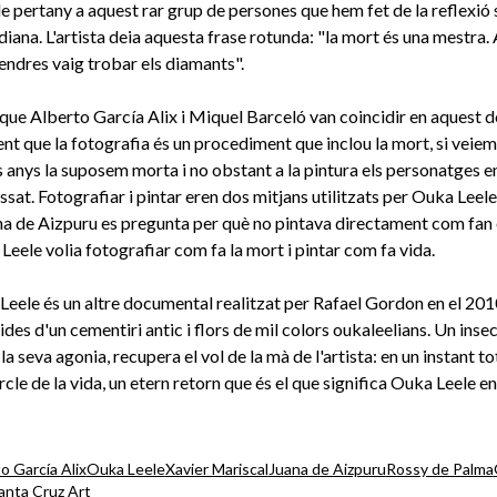
 pertany a aquest rar grup de persones que hem fet de la reflexió 
diana. L'artista deia aquesta frase rotunda: "la mort és una mestra. 
 cendres vaig trobar els diamants".
et que Alberto García Alix i Miquel Barceló van coincidir en aquest
ent que la fotografia és un procediment que inclou la mort, si veiem
 anys la suposem morta i no obstant a la pintura els personatges e
sat. Fotografiar i pintar eren dos mitjans utilitzats per Ouka Leele, 
 de Aizpuru es pregunta per què no pintava directament com fan e
Leele volia fotografiar com fa la mort i pintar com fa vida.
eele és un altre documental realitzat per Rafael Gordon en el 2010,
pides d'un cementiri antic i flors de mil colors oukaleelians. Un inse
 la seva agonia, recupera el vol de la mà de l'artista: en un instant to
rcle de la vida, un etern retorn que és el que significa Ouka Leele en
o García Alix
Ouka Leele
Xavier Mariscal
Juana de Aizpuru
Rossy de Palma
anta Cruz Art