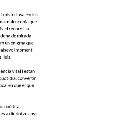
i misteriosa. En les
'una malenconia que
x el record i la
a dona de mirada
 com un enigma que
qualsevol moment,
lleis.
iència vital i estan
quotidià, convertir
ica, en què el que
da inèdita i
 és a dir dotze anys