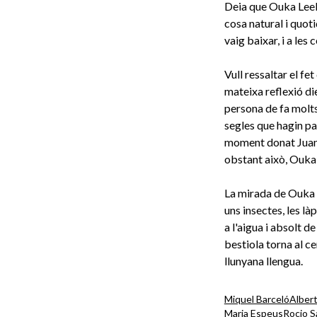
Deia que Ouka Leele
cosa natural i quoti
vaig baixar, i a les
Vull ressaltar el f
mateixa reflexió di
persona de fa molts
segles que hagin pas
moment donat Juana
obstant això, Ouka 
La mirada de Ouka L
uns insectes, les là
a l'aigua i absolt de
bestiola torna al ce
llunyana llengua.
Miquel Barceló
Albert
Maria Espeus
Rocio S