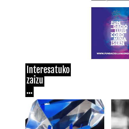
Interesatuko
zaizu
...