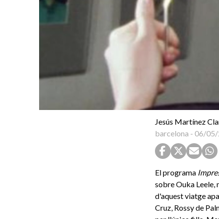
Jesús Martínez Cla
barcelona
-
06/05/
El programa
Impres
sobre Ouka Leele, 
d'aquest viatge apa
Cruz, Rossy de Palm