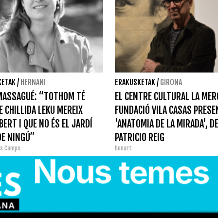
KETAK
/
HERNANI
ERAKUSKETAK
/
GIRONA
MASSAGUÉ: “TOTHOM TÉ
EL CENTRE CULTURAL LA MERC
E CHILLIDA LEKU MEREIX
FUNDACIÓ VILA CASAS PRES
BERT I QUE NO ÉS EL JARDÍ
'ANATOMIA DE LA MIRADA', D
DE NINGÚ”
PATRICIO REIG
as Camps
bonart