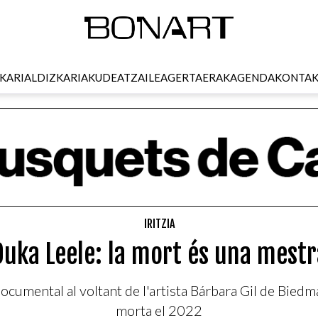
KARI
ALDIZKARIA
KUDEATZAILEA
GERTAERAK
AGENDA
KONTA
IRITZIA
Ouka Leele: la mort és una mestr
n documental al voltant de l'artista Bárbara Gil de Bi
morta el 2022