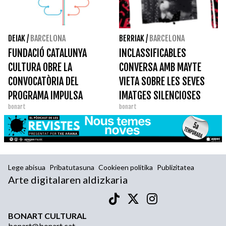
DEIAK
/
BARCELONA
BERRIAK
/
BARCELONA
FUNDACIÓ CATALUNYA
INCLASSIFICABLES
CULTURA OBRE LA
CONVERSA AMB MAYTE
CONVOCATÒRIA DEL
VIETA SOBRE LES SEVES
PROGRAMA IMPULSA
IMATGES SILENCIOSES
bonart
bonart
CULTURA 2024
Lege abisua
Pribatutasuna
Cookieen politika
Publizitatea
Arte digitalaren aldizkaria
BONART CULTURAL
bonart@bonart.cat