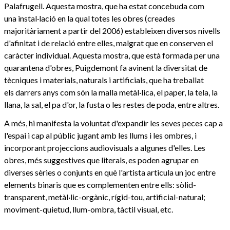
Palafrugell. Aquesta mostra, que ha estat concebuda com
una instal·lació en la qual totes les obres (creades
majoritàriament a partir del 2006) estableixen diversos nivells
d'afinitat i de relació entre elles, malgrat que en conserven el
caràcter individual. Aquesta mostra, que està formada per una
quarantena d'obres, Puigdemont fa avinent la diversitat de
tècniques i materials, naturals i artificials, que ha treballat
els darrers anys com són la malla metàl·lica, el paper, la tela, la
llana, la sal, el pa d'or, la fusta o les restes de poda, entre altres.
A més, hi manifesta la voluntat d'expandir les seves peces cap a
l'espai i cap al públic jugant amb les llums i les ombres, i
incorporant projeccions audiovisuals a algunes d'elles. Les
obres, més suggestives que literals, es poden agrupar en
diverses sèries o conjunts en què l'artista articula un joc entre
elements binaris que es complementen entre ells: sòlid-
transparent, metàl·lic-orgànic, rígid-tou, artificial-natural;
moviment-quietud, llum-ombra, tàctil visual, etc.