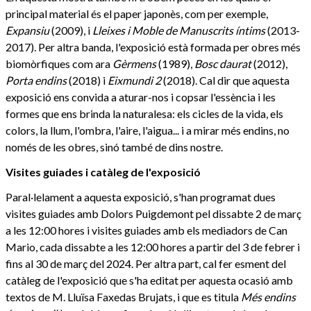
principal material és el paper japonès, com per exemple,
Expansiu
(2009), i
Lleixes i Moble de Manuscrits íntims
(2013-
2017). Per altra banda, l'exposició està formada per obres més
biomòrfiques com ara
Gèrmens
(1989),
Bosc daurat
(2012),
Porta endins
(2018) i
Eixmundi 2
(2018). Cal dir que aquesta
exposició ens convida a aturar-nos i copsar l'essència i les
formes que ens brinda la naturalesa: els cicles de la vida, els
colors, la llum, l'ombra, l'aire, l'aigua... i a mirar més endins, no
només de les obres, sinó també de dins nostre.
Visites guiades i catàleg de l'exposició
Paral·lelament a aquesta exposició, s'han programat dues
visites guiades amb Dolors Puigdemont pel dissabte 2 de març
a les 12:00 hores i visites guiades amb els mediadors de Can
Mario, cada dissabte a les 12:00 hores a partir del 3 de febrer i
fins al 30 de març del 2024. Per altra part, cal fer esment del
catàleg de l'exposició que s'ha editat per aquesta ocasió amb
textos de M. Lluïsa Faxedas Brujats, i que es titula
Més endins