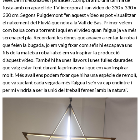
fusta amb un aparell de TV incorporat i un vídeo de 330 x 330 x
330 cm. Segons Puigdemont "en aquest vídeo es pot visualitzar
el naixement del Fluvià que neix a la Vall de Bas. Primer veiem
com baixa com a torrent i aquí en el vídeo quan l'aigua ja va més
serena pel pla. Recordant les dones que anaven a rentar la roba i
que feien la bugada, jo em vaig fixar com se'ls hi escapava uns
fils de la mateixa roba i això em va inspirar la producció
d'aquest vídeo. També hi ha unes llavors i unes fulles daurades
que vaig estar fent durant la primavera i que em van inspirar
molt. Més avall ens podem fixar que hi ha una espècie de remolí,
que va xuclant cada vegada més l'aigua i se'n va cap endintre i
per mi vindria a ser la unió del treball femení amb la natura".