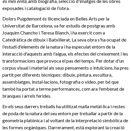
és més enllà
, amb biografia, selecció d'imatges de les obres
exposades i catalogació de l'obra.
Dolors Puigdemont és llicenciada en Belles Arts per la
Universitat de Barcelona, va fer estudis de postgrau amb
Joaquim Chancho i Teresa Blanch, i ha exercit com a
Catedràtica de dibuix i Batxillerat. La seva obra s'ha ocupat de
l'estudi d'elements de la natura i ha especulat entorn de la
interacció d'aquests amb l'aigua, els efectes del creixement i les
transformacions que provoca el pas del temps. Per dotar d'un
corpus visual i material als seus pensaments o intuïcions, ha pres
partit per diferents tècniques: dibuix, pintura, escultura,
assemblatges, instal·lacions, fotografia o vídeo, per bé que
també ha portat a terme performances, com ara l'embenat de
branques i arrels ferides.
En els seus darrers treballs ha utilitzat malla metàl·lica i restes
de poda de la natura del seu entorn per treballar a partir de la
geometria platònica i al voltant de la interpretació simbòlica de
les formes orgàniques. Darrerament, està explorant la creació