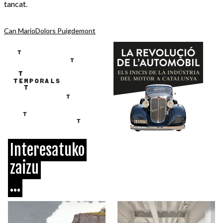
tancat.
Can Mario
Dolors Puigdemont
Interesatuko
zaizu
...