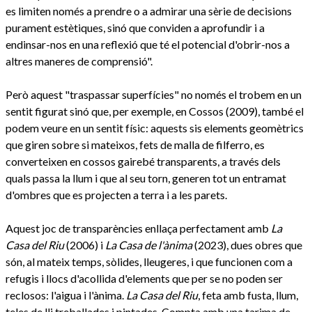
es limiten només a prendre o a admirar una sèrie de decisions
purament estètiques, sinó que conviden a aprofundir i a
endinsar-nos en una reflexió que té el potencial d'obrir-nos a
altres maneres de comprensió".
Però aquest "traspassar superfícies" no només el trobem en un
sentit figurat sinó que, per exemple, en Cossos (2009), també el
podem veure en un sentit físic: aquests sis elements geomètrics
que giren sobre si mateixos, fets de malla de filferro, es
converteixen en cossos gairebé transparents, a través dels
quals passa la llum i que al seu torn, generen tot un entramat
d'ombres que es projecten a terra i a les parets.
Aquest joc de transparències enllaça perfectament amb
La
Casa del Riu
(2006) i
La Casa de l'ànima
(2023), dues obres que
són, al mateix temps, sòlides, lleugeres, i que funcionen com a
refugis i llocs d'acollida d'elements que per se no poden ser
reclosos: l'aigua i l'ànima.
La Casa del Riu
, feta amb fusta, llum,
teles de lli treballades i pintades. Compta amb una tarima de