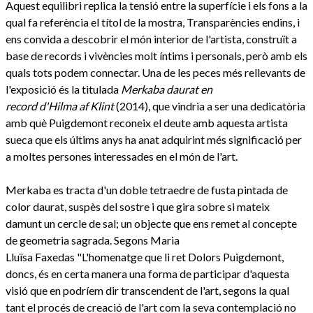
Aquest equilibri replica la tensió entre la superfície i els fons a la
qual fa referència el títol de la mostra, Transparències endins, i
ens convida a descobrir el món interior de l'artista, construït a
base de records i vivències molt íntims i personals, però amb els
quals tots podem connectar. Una de les peces més rellevants de
l'exposició és la titulada
Merkaba daurat en
record d'Hilma af Klint
(2014), que vindria a ser una dedicatòria
amb què Puigdemont reconeix el deute amb aquesta artista
sueca que els últims anys ha anat adquirint més significació per
a moltes persones interessades en el món de l'art.
Merkaba es tracta d'un doble tetraedre de fusta pintada de
color daurat, suspès del sostre i que gira sobre si mateix
damunt un cercle de sal; un objecte que ens remet al concepte
de geometria sagrada. Segons Maria
Lluïsa Faxedas "L'homenatge que li ret Dolors Puigdemont,
doncs, és en certa manera una forma de participar d'aquesta
visió que en podríem dir transcendent de l'art, segons la qual
tant el procés de creació de l'art com la seva contemplació no