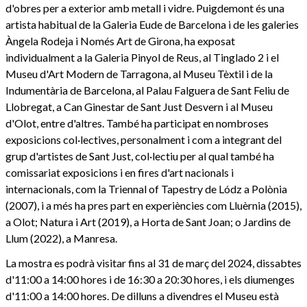
d'obres per a exterior amb metall i vidre. Puigdemont és una
artista habitual de la Galeria Eude de Barcelona i de les galeries
Àngela Rodeja i Només Art de Girona, ha exposat
individualment a la Galeria Pinyol de Reus, al Tinglado 2 i el
Museu d'Art Modern de Tarragona, al Museu Tèxtil i de la
Indumentària de Barcelona, al Palau Falguera de Sant Feliu de
Llobregat, a Can Ginestar de Sant Just Desvern i al Museu
d'Olot, entre d'altres. També ha participat en nombroses
exposicions col·lectives, personalment i com a integrant del
grup d'artistes de Sant Just, col·lectiu per al qual també ha
comissariat exposicions i en fires d'art nacionals i
internacionals, com la Triennal of Tapestry de Lódz a Polònia
(2007), i a més ha pres part en experiències com Lluèrnia (2015),
a Olot; Natura i Art (2019), a Horta de Sant Joan; o Jardins de
Llum (2022), a Manresa.
La mostra es podrà visitar fins al 31 de març del 2024, dissabtes
d'11:00 a 14:00 hores i de 16:30 a 20:30 hores, i els diumenges
d'11:00 a 14:00 hores. De dilluns a divendres el Museu està