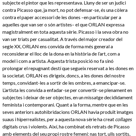
subjecte el pintor que les representava. Lluny de ser un judici
contra Picasso que, ja mort, no pot defensar-se, és una còlera
contra el paper accessori de les dones –en particular per a
aquelles que van ser o són artistes– el que ORLAN expressa
magistralment en tota aquesta sèrie. Picasso i la seva obra no
van ser triats per casualitat. A través del major creador del
segle XX, ORLAN ens convida de forma més general a
reconsiderar el lloc de la dona en la història de l’art, com a
model i com a artista. Aquesta trista posició no fa sinó
prolongar el repugnant destí que segueix reservat a les dones en
la societat. ORLAN es dirigeix, doncs, a les dones del nostre
temps, convidant-les a sortir de les ombres, a emancipar-se.
L’artista les convida a enfadar-se per convertir-se plenament en
subjectes i deixar de ser objectes, en un missatge decididament
feminista i contemporani. Quant a la forma, mentre que en les
seves anteriors autohibridacions ORLAN havia produït imatges
suaus i hiperrealistes, per a aquesta nova sèrie ha creat
collages
digitals crus i violents. Així, ha combinat els retrats de Picasso
amb elements del seu propi rostre femení: nas tort, ulls sortits,