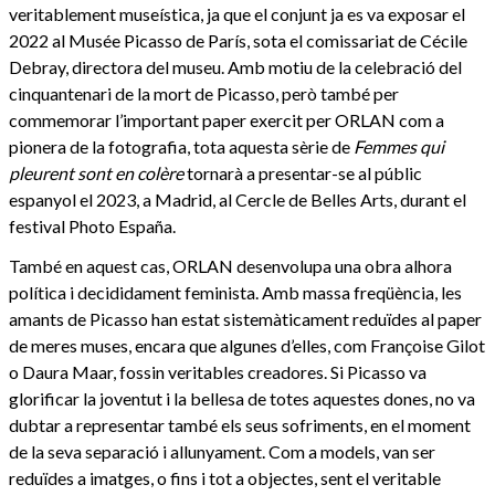
veritablement museística, ja que el conjunt ja es va exposar el
2022 al Musée Picasso de París, sota el comissariat de Cécile
Debray, directora del museu. Amb motiu de la celebració del
cinquantenari de la mort de Picasso, però també per
commemorar l’important paper exercit per ORLAN com a
pionera de la fotografia, tota aquesta sèrie de
Femmes qui
pleurent sont en colère
tornarà a presentar-se al públic
espanyol el 2023, a Madrid, al Cercle de Belles Arts, durant el
festival Photo España.
També en aquest cas, ORLAN desenvolupa una obra alhora
política i decididament feminista. Amb massa freqüència, les
amants de Picasso han estat sistemàticament reduïdes al paper
de meres muses, encara que algunes d’elles, com Françoise Gilot
o Daura Maar, fossin veritables creadores. Si Picasso va
glorificar la joventut i la bellesa de totes aquestes dones, no va
dubtar a representar també els seus sofriments, en el moment
de la seva separació i allunyament. Com a models, van ser
reduïdes a imatges, o fins i tot a objectes, sent el veritable