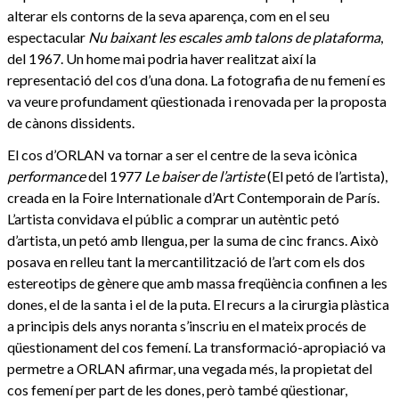
alterar els contorns de la seva aparença, com en el seu
espectacular
Nu baixant les escales amb talons de plataforma
,
del 1967. Un home mai podria haver realitzat així la
representació del cos d’una dona. La fotografia de nu femení es
va veure profundament qüestionada i renovada per la proposta
de cànons dissidents.
El cos d’ORLAN va tornar a ser el centre de la seva icònica
performance
del 1977
Le baiser de l’artiste
(El petó de l’artista),
creada en la Foire Internationale d’Art Contemporain de París.
L’artista convidava el públic a comprar un autèntic petó
d’artista, un petó amb llengua, per la suma de cinc francs. Això
posava en relleu tant la mercantilització de l’art com els dos
estereotips de gènere que amb massa freqüència confinen a les
dones, el de la santa i el de la puta. El recurs a la cirurgia plàstica
a principis dels anys noranta s’inscriu en el mateix procés de
qüestionament del cos femení. La transformació-apropiació va
permetre a ORLAN afirmar, una vegada més, la propietat del
cos femení per part de les dones, però també qüestionar,