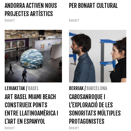
ANDORRA ACTIVEN NOUS
PER BONART CULTURAL
PROJECTES ARTÍSTICS
bonart
bonart
LEHIAKETAK
/
BASEL
BERRIAK
/
BARCELONA
ART BASEL MIAMI BEACH
CABOSANROQUE I
CONSTRUEIX PONTS
L’EXPLORACIÓ DE LES
ENTRE LLATINOAMÈRICA I
SONORITATS MÚLTIPLES
L'ART EN ESPANYOL
PROTAGONISTES
bonart
bonart
D'INCLASSIFICABLES