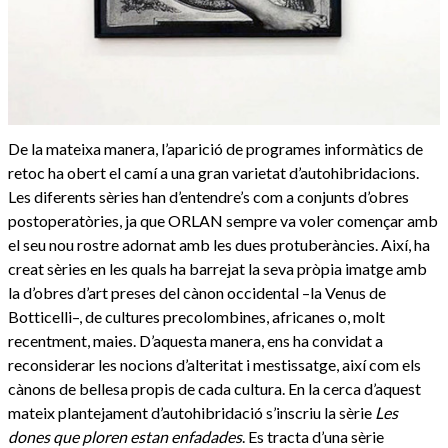
De la mateixa manera, l’aparició de programes informàtics de
retoc ha obert el camí a una gran varietat d’autohibridacions.
Les diferents sèries han d’entendre’s com a conjunts d’obres
postoperatòries, ja que ORLAN sempre va voler començar amb
el seu nou rostre adornat amb les dues protuberàncies. Així, ha
creat sèries en les quals ha barrejat la seva pròpia imatge amb
la d’obres d’art preses del cànon occidental –la Venus de
Botticelli–, de cultures precolombines, africanes o, molt
recentment, maies. D’aquesta manera, ens ha convidat a
reconsiderar les nocions d’alteritat i mestissatge, així com els
cànons de bellesa propis de cada cultura. En la cerca d’aquest
mateix plantejament d’autohibridació s’inscriu la sèrie
Les
dones que ploren estan enfadades
. Es tracta d’una sèrie