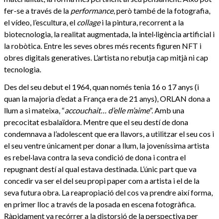
fer-se a través de la
performance
, però també de la fotografia,
el vídeo, l’escultura, el
collage
i la pintura, recorrent a la
biotecnologia, la realitat augmentada, la intel·ligència artificial i
la robòtica. Entre les seves obres més recents figuren NFT i
obres digitals generatives. L’artista no rebutja cap mitjà ni cap
tecnologia.
Des del seu debut el 1964, quan només tenia 16 o 17 anys (i
quan la majoria d’edat a França era de 21 anys), ORLAN dona a
llum a si mateixa, “
accouchait… d’elle m’aime
”. Amb una
precocitat esbalaïdora. Mentre que el seu destí de dona
condemnava a l’adolescent que era llavors, a utilitzar el seu cos i
el seu ventre únicament per donar a llum, la joveníssima artista
es rebel·lava contra la seva condició de dona i contra el
repugnant destí al qual estava destinada. L’únic part que va
concedir va ser el del seu propi paper com a artista i el de la
seva futura obra. La reapropiació del cos va prendre així forma,
en primer lloc a través de la posada en escena fotogràfica.
Ràpidament va recórrer a la distorsió de la perspectiva per