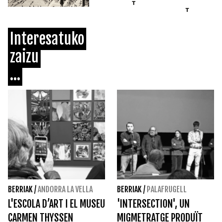
Interesatuko
zaizu
...
BERRIAK
/
ANDORRA LA VELLA
BERRIAK
/
PALAFRUGELL
L'ESCOLA D’ART I EL MUSEU
'INTERSECTION', UN
CARMEN THYSSEN
MIGMETRATGE PRODUÏT