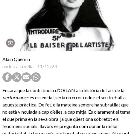
Alain Quemin
andorra la vella
-
11/12/23
Encara que la contribució d’ORLAN a la història de l’art de la
performance
és essencial, seria un error reduir el seu treball a
aquesta pràctica. De fet, ella mateixa sempre ha subratllat que
no està vinculada a cap d’elles, a cap mitjà. És clarament el tema
el que prima en la seva obra, ja que qüestiona sobretot els
fenòmens socials; llavors es pregunta com donar la millor
materialitat, la forma més pertinent al seu pensament. Això pot