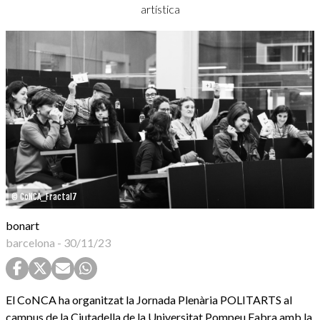
artística
© CoNCA_Fractal7
bonart
barcelona
-
30/11/23
El CoNCA ha organitzat la Jornada Plenària POLITARTS al
campus de la Ciutadella de la Universitat Pompeu Fabra amb la