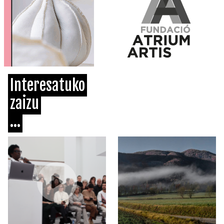
Interesatuko
zaizu
...