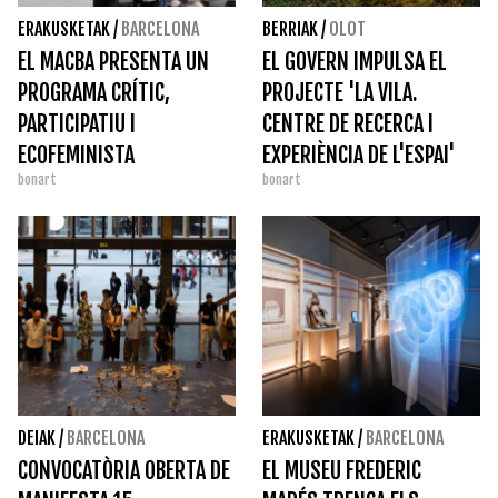
ERAKUSKETAK
/
BARCELONA
BERRIAK
/
OLOT
EL MACBA PRESENTA UN
EL GOVERN IMPULSA EL
PROGRAMA CRÍTIC,
PROJECTE 'LA VILA.
PARTICIPATIU I
CENTRE DE RECERCA I
ECOFEMINISTA
EXPERIÈNCIA DE L'ESPAI'
bonart
bonart
DELS RCR ARQUITECTES
DEIAK
/
BARCELONA
ERAKUSKETAK
/
BARCELONA
CONVOCATÒRIA OBERTA DE
EL MUSEU FREDERIC