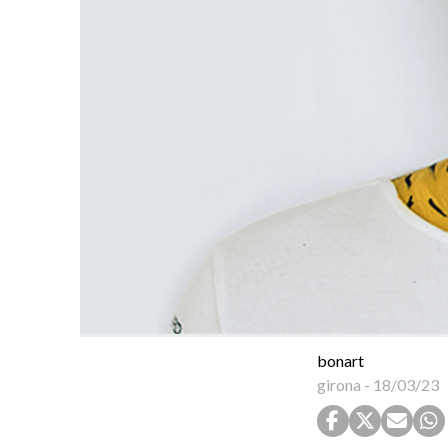
bonart
girona
-
18/03/23