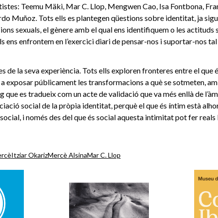
artistes: Teemu Mäki, Mar C. Llop, Mengwen Cao, Isa Fontbona, Fra
rdo Muñoz. Tots ells es plantegen qüestions sobre identitat, ja sigui
ions sexuals, el gènere amb el qual ens identifiquem o les actituds s
als ens enfrontem en l’exercici diari de pensar-nos i suportar-nos t
s de la seva experiència. Tots ells exploren fronteres entre el que és
en a exposar públicament les transformacions a què se sotmeten, am
ig que es tradueix com un acte de validació que va més enllà de l’àm
iació social de la pròpia identitat, perquè el que és íntim està alh
social, i només des del que és social aquesta intimitat pot fer reals
ercè
Itziar Okariz
Mercè Alsina
Mar C. Llop