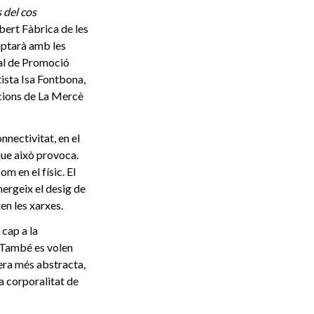
s del cos
ert Fàbrica de les
mptarà amb les
ral de Promoció
tista Isa Fontbona,
icions de La Mercè
nnectivitat, en el
que això provoca.
om en el físic. El
mergeix el desig de
en les xarxes.
cap a la
. També es volen
nera més abstracta,
a corporalitat de