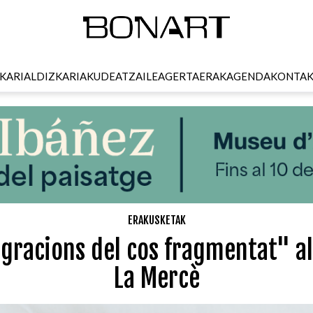
KARI
ALDIZKARIA
KUDEATZAILEA
GERTAERAK
AGENDA
KONTA
ERAKUSKETAK
igracions del cos fragmentat" al
La Mercè