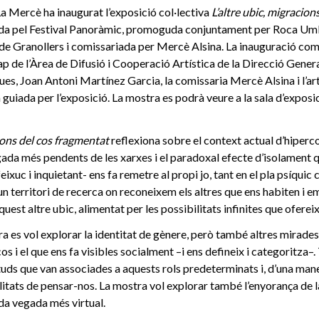
La Mercè ha inaugurat l’exposició col·lectiva
L’altre ubic, migracion
ïda pel Festival Panoràmic, promoguda conjuntament per Roca Umb
 de Granollers i comissariada per Mercè Alsina. La inauguració co
ap de l’Àrea de Difusió i Cooperació Artística de la Direcció Gene
ques, Joan Antoni Martínez Garcia, la comissaria Mercè Alsina i l’ar
a guiada per l’exposició. La mostra es podrà veure a la sala d’expos
cions del cos fragmentat
reflexiona sobre el context actual d’hiperco
ada més pendents de les xarxes i el paradoxal efecte d’isolament 
ixuc i inquietant- ens fa remetre al propi jo, tant en el pla psíquic c
un territori de recerca on reconeixem els altres que ens habiten i e
st altre ubic, alimentat per les possibilitats infinites que ofereix
es vol explorar la identitat de gènere, però també altres mirades 
os i el que ens fa visibles socialment –i ens defineix i categoritza–
ituds que van associades a aquests rols predeterminats i, d’una ma
bilitats de pensar-nos. La mostra vol explorar també l’enyorança de l
ada vegada més virtual.