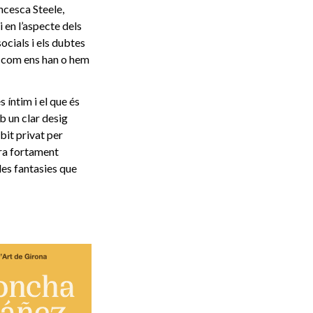
ncesca Steele,
 en l’aspecte dels
ocials i els dubtes
al com ens han o hem
 íntim i el que és
b un clar desig
bit privat per
ora fortament
 les fantasies que