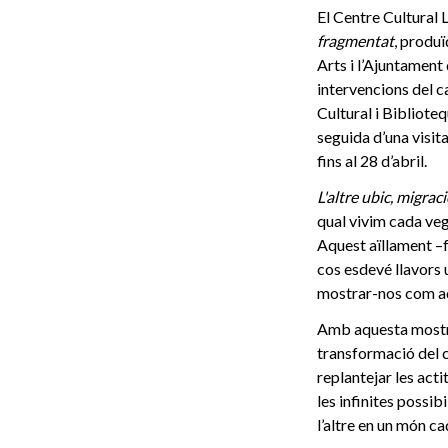
El Centre Cultural 
fragmentat
, produ
Arts i l’Ajuntament
intervencions del c
Cultural i Bibliote
seguida d’una visit
fins al 28 d’abril.
L'altre ubic, migra
qual vivim cada veg
Aquest aïllament –fe
cos esdevé llavors 
mostrar-nos com aque
Amb aquesta mostra 
transformació del c
replantejar les act
les infinites possi
l’altre en un món c