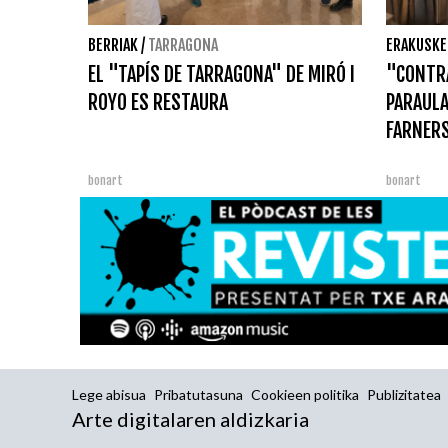
BERRIAK
/
TARRAGONA
ERAKUSKE
EL "TAPÍS DE TARRAGONA" DE MIRÓ I
"CONTRA
ROYO ES RESTAURA
PARAULA
FARNER
bonart
bonart
Lege abisua
Pribatutasuna
Cookieen politika
Publizitatea
Arte digitalaren aldizkaria