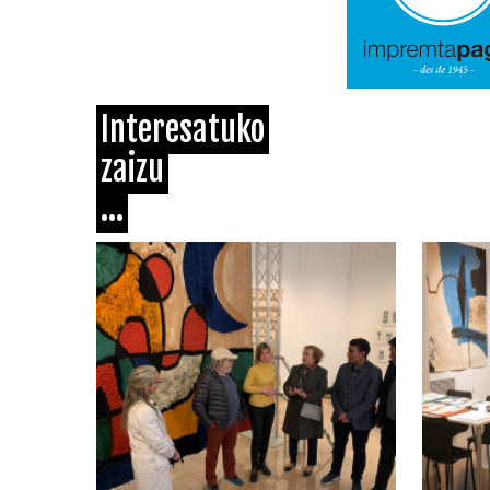
Interesatuko
zaizu
...