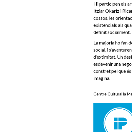
Hi participen els 
Itziar Okariz i Rica
cossos, les orientac
existencials als qu
definit socialment.
La majoria ho fan de
social, i s’aventur
d’extimitat. Un des
esdevenir una negoc
constret pel que és 
imagina.
Centre Cultural la M