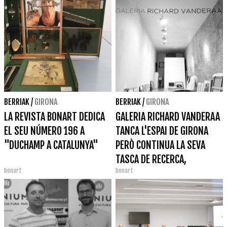
BERRIAK
/
GIRONA
BERRIAK
/
GIRONA
LA REVISTA BONART DEDICA
GALERIA RICHARD VANDERAA
EL SEU NÚMERO 196 A
TANCA L'ESPAI DE GIRONA
"DUCHAMP A CATALUNYA"
PERÒ CONTINUA LA SEVA
TASCA DE RECERCA,
bonart
bonart
COMPRAVENDA I GESTIÓ