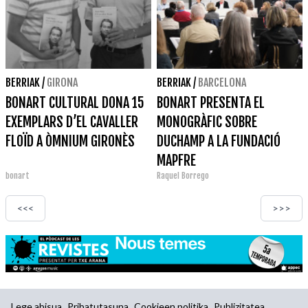
BERRIAK
/
GIRONA
BERRIAK
/
BARCELONA
BONART CULTURAL DONA 15
BONART PRESENTA EL
EXEMPLARS D’EL CAVALLER
MONOGRÀFIC SOBRE
FLOÏD A ÒMNIUM GIRONÈS
DUCHAMP A LA FUNDACIÓ
MAPFRE
bonart
Raquel Borrego
<<<
>>>
Lege abisua
Pribatutasuna
Cookieen politika
Publizitatea