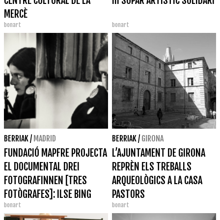
CENTRE CULTURAL DE LA
III SOPAR ARTÍSTIC SOLIDARI
MERCÈ
bonart
bonart
BERRIAK
/
MADRID
BERRIAK
/
GIRONA
FUNDACIÓ MAPFRE PROJECTA
L’AJUNTAMENT DE GIRONA
EL DOCUMENTAL DREI
REPRÈN ELS TREBALLS
FOTOGRAFINNEN [TRES
ARQUEOLÒGICS A LA CASA
FOTÒGRAFES]: ILSE BING
PASTORS
bonart
bonart