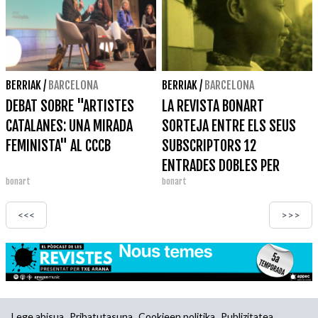
BERRIAK
/
BARCELONA
BERRIAK
/
BARCELONA
DEBAT SOBRE "ARTISTES
LA REVISTA BONART
CATALANES: UNA MIRADA
SORTEJA ENTRE ELS SEUS
FEMINISTA" AL CCCB
SUBSCRIPTORS 12
ENTRADES DOBLES PER
bonart
bonart
VISITAR L'EXPOSICIÓ DE
CARRIE MAE WEEMS AL KBR
<<<
>>>
FUNDACIÓ MAPFRE
Lege abisua
Pribatutasuna
Cookieen politika
Publizitatea