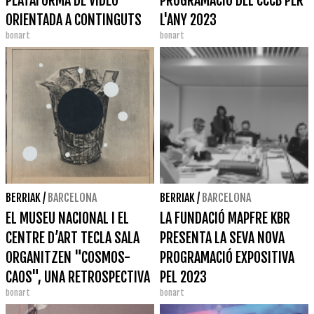
PLATAFORMA DE VÍDEO
PROGRAMACIÓ DEL CCCB PER
ORIENTADA A CONTINGUTS
L'ANY 2023
bonart
bonart
CULTURALS
BERRIAK
/
BARCELONA
BERRIAK
/
BARCELONA
EL MUSEU NACIONAL I EL
LA FUNDACIÓ MAPFRE KBR
CENTRE D’ART TECLA SALA
PRESENTA LA SEVA NOVA
ORGANITZEN "COSMOS-
PROGRAMACIÓ EXPOSITIVA
CAOS", UNA RETROSPECTIVA
PEL 2023
bonart
bonart
DE FERRAN GARCIA SEVILLA