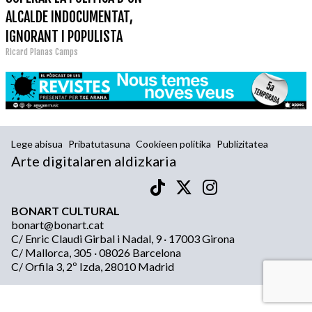
ALCALDE INDOCUMENTAT,
IGNORANT I POPULISTA
Ricard Planas Camps
Lege abisua
Pribatutasuna
Cookieen politika
Publizitatea
Arte digitalaren aldizkaria
BONART CULTURAL
bonart@bonart.cat
C/ Enric Claudi Girbal i Nadal, 9 · 17003 Girona
C/ Mallorca, 305 · 08026 Barcelona
C/ Orfila 3, 2º Izda, 28010 Madrid