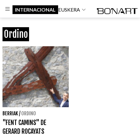
INTERNACIONAL
EUSKERA
Ordino
BERRIAK
/
ORDINO
"FENT CAMINS" DE
GERARD ROCAYATS