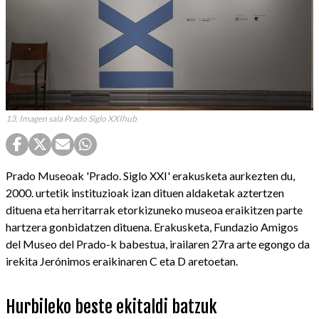
13. Imagen sala Prado Siglo XXIhub
Prado Museoak 'Prado. Siglo XXI' erakusketa aurkezten du,
2000. urtetik instituzioak izan dituen aldaketak aztertzen
dituena eta herritarrak etorkizuneko museoa eraikitzen parte
hartzera gonbidatzen dituena. Erakusketa, Fundazio Amigos
del Museo del Prado-k babestua, irailaren 27ra arte egongo da
irekita Jerónimos eraikinaren C eta D aretoetan.
Hurbileko beste ekitaldi batzuk