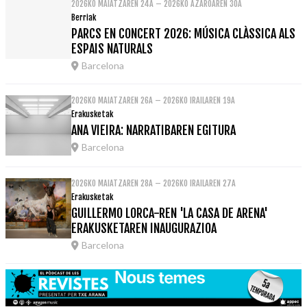
2026KO MAIATZAREN 24A – 2026KO AZAROAREN 30A
Berriak
PARCS EN CONCERT 2026: MÚSICA CLÀSSICA ALS
ESPAIS NATURALS
Barcelona
2026KO MAIATZAREN 26A – 2026KO IRAILAREN 19A
Erakusketak
ANA VIEIRA: NARRATIBAREN EGITURA
Barcelona
2026KO MAIATZAREN 28A – 2026KO IRAILAREN 27A
Erakusketak
GUILLERMO LORCA-REN 'LA CASA DE ARENA'
ERAKUSKETAREN INAUGURAZIOA
Barcelona