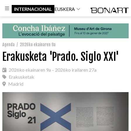
INTERNACIONAL
EUSKERA
Agenda
/
2026ko ekainaren 9a
Erakusketa 'Prado. Siglo XXI'
2026ko ekainaren 9a – 2026ko irailaren 27a
Erakusketak
Madrid