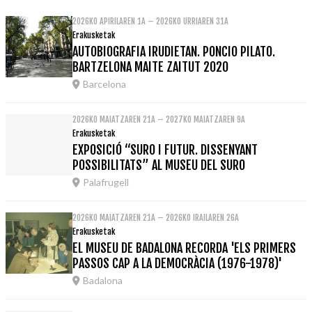
2026KO APIRILAREN 1A – 2026KO URRIAREN 31A
Erakusketak
AUTOBIOGRAFIA IRUDIETAN. PONCIO PILATO.
BARTZELONA MAITE ZAITUT 2020
Barcelona
2026KO MAIATZAREN 21A – 2027KO MAIATZAREN 9A
Erakusketak
EXPOSICIÓ “SURO I FUTUR. DISSENYANT
POSSIBILITATS” AL MUSEU DEL SURO
Palafrugell
2026KO MAIATZAREN 21A – 2026KO IRAILAREN 26A
Erakusketak
EL MUSEU DE BADALONA RECORDA 'ELS PRIMERS
PASSOS CAP A LA DEMOCRÀCIA (1976-1978)'
Badalona