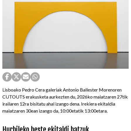
Lisboako Pedro Cera galeriak Antonio Ballester Morenoren
CUTOUTS erakusketa aurkezten du, 2026ko maiatzaren 27tik
irailaren 12ra bisitatu ahal izango dena. Irekiera ekitaldia
maiatzaren 30ean izango da, 10:00etatik 13:00etara.
Hurbileko beste ekitaldi batzuk