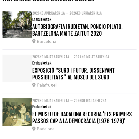
2026KO APIRILAREN 1A – 2026KO URRIAREN 31A
Erakusketak
AUTOBIOGRAFIA IRUDIETAN. PONCIO PILATO.
BARTZELONA MAITE ZAITUT 2020
Barcelona
2026KO MAIATZAREN 21A – 2027KO MAIATZAREN 9A
Erakusketak
EXPOSICIÓ “SURO I FUTUR. DISSENYANT
POSSIBILITATS” AL MUSEU DEL SURO
Palafrugell
2026KO MAIATZAREN 21A – 2026KO IRAILAREN 26A
Erakusketak
EL MUSEU DE BADALONA RECORDA 'ELS PRIMERS
PASSOS CAP A LA DEMOCRÀCIA (1976-1978)'
Badalona