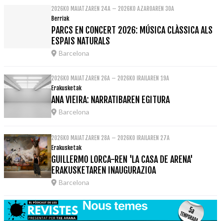
2026KO MAIATZAREN 24A – 2026KO AZAROAREN 30A
Berriak
PARCS EN CONCERT 2026: MÚSICA CLÀSSICA ALS
ESPAIS NATURALS
Barcelona
2026KO MAIATZAREN 26A – 2026KO IRAILAREN 19A
Erakusketak
ANA VIEIRA: NARRATIBAREN EGITURA
Barcelona
2026KO MAIATZAREN 28A – 2026KO IRAILAREN 27A
Erakusketak
GUILLERMO LORCA-REN 'LA CASA DE ARENA'
ERAKUSKETAREN INAUGURAZIOA
Barcelona