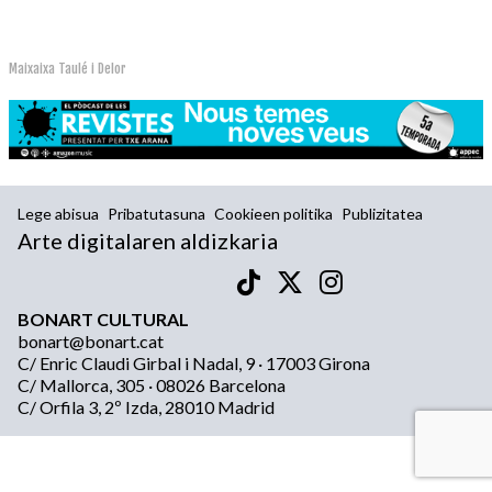
Maixaixa Taulé i Delor
Lege abisua
Pribatutasuna
Cookieen politika
Publizitatea
Arte digitalaren aldizkaria
BONART CULTURAL
bonart@bonart.cat
C/ Enric Claudi Girbal i Nadal, 9 · 17003 Girona
C/ Mallorca, 305 · 08026 Barcelona
C/ Orfila 3, 2º Izda, 28010 Madrid